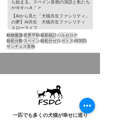
ら始まる。スペイン首相の演説と私たち
が今すべきこと
【AIから見た「犬猫共生ファシリティ」
の夢】AI共生 犬猫共生ファシリティ
スローライフ
動物愛護
世界平和
最新統計
バルセロナ
殺処分数
スペイン
殺処分ゼロ
ガトス
6830匹
サンチェス首相
一匹でも多くの犬猫が幸せに巡り
逢えますように
「1000匹の絆プロジェクト」開催中！