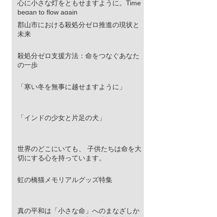
部は極厚の冬毛で覆われています。さら
心に小さな灯をともせますように。Time
に、強烈な紫外線と吹きすさぶ砂埃から眼
began to flow again
球を守るため、その目は細く、鋭く進化し
郡山市における殺処分ゼロ推進の現状と
ました。 彼らはこの寡黙な表情のまま、荒
未来
野のステルスハンターとして君臨します。
ターゲットは高原の生態系を支える「高原
殺処分ゼロ支援方法：命をつなぐあなた
ナキウサギ（ピカ）」。チベットスナギツ
の一歩
ネ（Vulpes ferrilata）はこ
「寒い冬を無事に越せますように」
「インドの少女と片足の犬」
世界のどこにいても、 子供たちは命を大
切にする心を持っています。
虹の橋猫メモリアルグッズ特集
真の平和は「小さな命」へのまなざしか