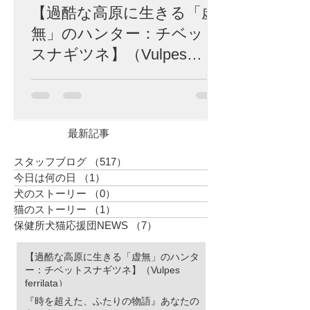
【過酷な高原に生きる「虚
無」のハンター：チベット
スナギツネ】（Vulpes
ferrilata）
標高4,500メートル。 富士山の山頂を遥かに
超え、酸素は地表の半分、冬にはマイナス
40度にも達する荒涼としたチベット高原。
生命の限界に挑むかのようなこの極限の地
最新記事
に、世界中で「最も冷めた表情を持つ」と
囁かれる捕食者が生息しています。 彼の名
スタッフブログ
（517）
517件の記事
はチベットスナギツネ（Vulpes ferrilata）。
今日は何の日
（1）
1件の記事
チベットスナギツネ 人間の感情をすべて削
犬のストーリー
（0）
0件の記事
ぎ落としたかのようなその「虚無の眼差
猫のストーリー
（1）
1件の記事
し」は、SNSでユーモラスなミームとして
愛されています。しかし、この唯一無二の
保健所犬猫応援団NEWS
（7）
7件の記事
風貌こそ、厳しい進化の歴史が刻んだ「生
存のための究極のデザイン」なのです。 特
【過酷な高原に生きる「虚無」のハンタ
徴的な四角い顔は、決して愛嬌のためでは
ー：チベットスナギツネ】（Vulpes
ありません。 高原の激しい嵐や、骨を刺す
ferrilata）
ような寒さから頭部を守るため、彼らの頭
『時を超えた、ふたりの物語』あなたの