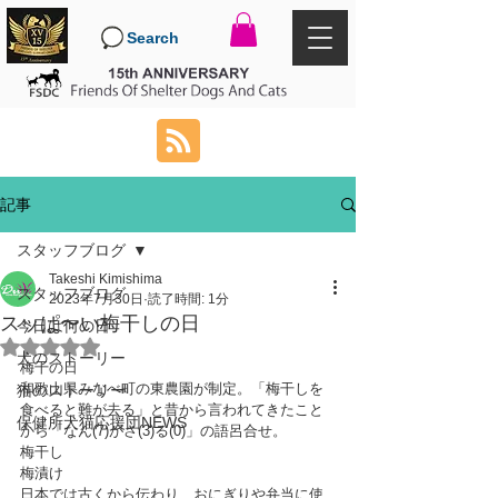
Search
記事
スタッフブログ
Takeshi Kimishima
スタッフブログ
2023年7月30日
読了時間: 1分
スッぱ〜い梅干しの日
今日は何の日
5つ星のうちNaNと評価されています。
犬のストーリー
梅干の日
和歌山県みなべ町の東農園が制定。「梅干しを
猫のストーリー
食べると難が去る」と昔から言われてきたこと
保健所犬猫応援団NEWS
から「なん(7)がさ(3)る(0)」の語呂合せ。
梅干し
梅漬け
日本では古くから伝わり、おにぎりや弁当に使