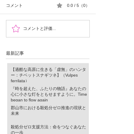
コメント
0.0 / 5（0）
『時を超えた、ふたりの
郡山市における
コメントと評価...
物語』あなたの心に小さ
ロ推進の現状と
な灯をともせますよう
に。Time began to flow again
最新記事
【過酷な高原に生きる「虚無」のハンタ
ー：チベットスナギツネ】（Vulpes
ferrilata）
『時を超えた、ふたりの物語』あなたの
心に小さな灯をともせますように。Time
began to flow again
郡山市における殺処分ゼロ推進の現状と
未来
殺処分ゼロ支援方法：命をつなぐあなた
の一歩