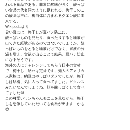
われる食品である。非常に酸味が強く、酸っぱ
い食品の代名詞のように扱われる。梅干しのこ
の酸味は主に、梅自体に含まれるクエン酸に由
来する。
Wikipediaより
暑い夏には、梅干しが夏バテ防止に。
酸っぱいものを見たり、食べたりすると唾液が
出てきた経験があるのではないでしょうか。酸
っぱいものをとると唾液だけでなく、胃液の分
泌も増え、食欲が出ることで結果、夏バテ防止
になるそうです。
海外の人にチャレンジしてもらう日本の食材
で、梅干し、納豆は定番です。知人のアメリカ
人家族は、納豆はやっぱりダメでしたが、梅干
しは結構、気に入って食べてました。ピクルス
みたいなんでしょうね。顔を酸っぱくして食べ
てました😅
この可愛いワンちゃんモニュを見ながら、梅干
しを想像していただいても食欲が出ます…かも
😋