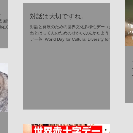
います。...
構...
対話は大切ですね。
なる国際映
対話と発展のための世界文化多様性デー（たい
約10日
わとはってんのためのせかいぶんかたようせい
れまし
デー英: World Day for Cultural Diversity for
となって
Dialogue and Development）は、5月の国際デ
APF
ーで国連公認の国際的な休日（英語版）であ...