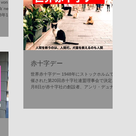
von
ˈneː] (
78年1月
、生物学
ー、ラ
赤十字デー
世界赤十字デー 1948年にストックホルムで開
催された第20回赤十字社連盟理事会で決定。5
月8日が赤十字社の創設者、アンリ・デュナン
の誕生日であることから。 デュナンがフロー
レンス・ナイチンゲールの活動を高く評価して
いたため、委員会が「傷病者や障害者または紛
争や災害の犠牲者...