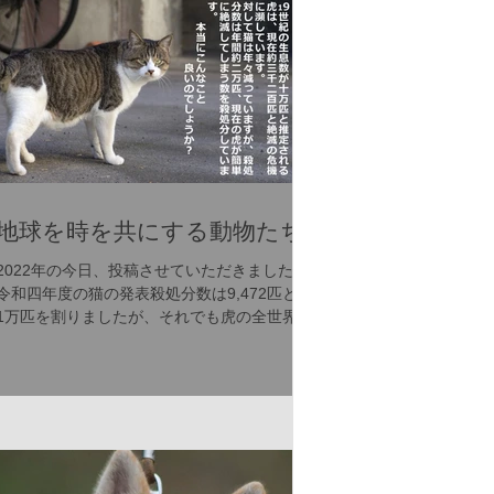
地球を時を共にする動物たち
2022年の今日、投稿させていただきました。
令和四年度の猫の発表殺処分数は9,472匹と、
1万匹を割りましたが、それでも虎の全世界生
態数の3倍が日本で一年間に殺処分されていま
す。 これからも、虎による人的被害はあるこ
とと思います。それでも、共存し、命を繋ぐ
現地の方々の生き...