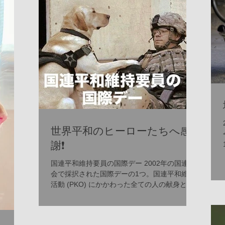
なくすための活動が活発に行われて
います。行政と地域のボランティア
団体、そして市民が一体となって、
命を救うためのさまざまな施策を推
進中です。 具体的には、以下のよう
な取り組みが挙げられます。 譲渡会
の開催：保護された犬猫たちが新し
い家族と出会う場を定期的に設けて
います。 飼い主教育の強化：適切な
飼育方法や終生飼養の重要性を伝え
世界平和のヒーローたちへ感
る講座やイベントを開催。 不妊・去
勢手術の助成：望まれない繁殖を防
謝❗️
ぎ、地域の動物数をコントロール。
国連平和維持要員の国際デー 2002年の国連総
地域猫活動の支援：野良猫の適正管
会で採択された国際デーの1つ。国連平和維持
理を推進し、共生を目指す活動。 こ
活動 (PKO) にかかわった全ての人の献身と勇
れらの活動は、単に殺処分を減らす
気を称え、PKOで命を失った人々を追悼する
だけでなく、動物と人が共に幸せに
日。 Wikipediaより 日本人では岡山県警察の警
暮らせる社会づくりの基盤となって
察官を経て、国際連合カンボジア暫定統治機