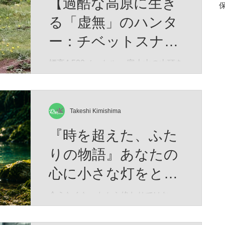
【過酷な高原に生き
る「虚無」のハンタ
ー：チベットスナギ
ツネ】（Vulpes
標高4,500メートル。 富士山の山頂を
遥かに超え、酸素は地表の半分、冬
ferrilata）
にはマイナス40度にも達する荒涼と
したチベット高原。 生命の限界に挑
むかのようなこの極限の地に、世界
Takeshi Kimishima
中で「最も冷めた表情を持つ」と囁
『時を超えた、ふた
かれる捕食者が生息しています。 彼
の名はチベットスナギツネ（Vulpes
りの物語』あなたの
ferrilata）。 チベットスナギツネ 人
心に小さな灯をとも
間の感情をすべて削ぎ落としたかの
ようなその「虚無の眼差し」は、
せますように。Time
会えなくなったから終わりではな
SNSでユーモラスなミームとして愛
began to flow again
い。 想い続けた時間もまた、 かけが
されています。しかし、この唯一無
えのない「一緒にいた時間」 なのか
二の風貌こそ、厳しい進化の歴史が