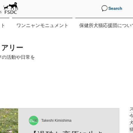
Search
クト
ワンニャンモニュメント
保健所犬猫応援団につい
イアリー
フの活動や日常を
Takeshi Kimishima