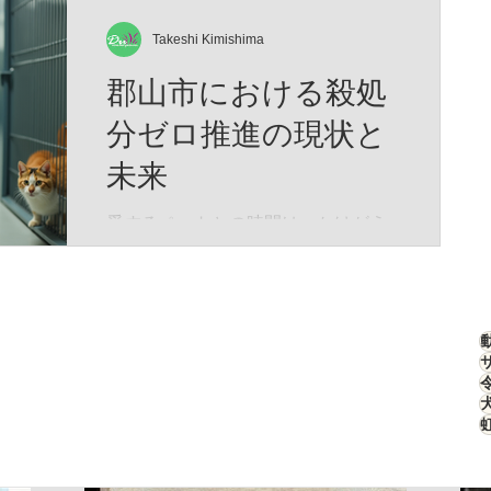
もしれません。 そして、この物語は
刻んだ「生存のための究極のデザイ
―― あなたと愛猫が夢の中で紡い
ン」なのです。 特徴的な四角い顔
Takeshi Kimishima
だ、 ひとつの記憶なのかもしれませ
は、決して愛嬌のためではありませ
郡山市における殺処
ん。
ん。 高原の激しい嵐や、骨を刺すよ
うな寒さから頭部を守るため、彼ら
分ゼロ推進の現状と
の頭部は極厚の冬毛で覆われていま
未来
す。さらに、強烈な紫外線と吹きす
さぶ砂埃から眼球を守るため、その
愛するペットとの時間は、かけがえ
目は細く、鋭く進化しました。 彼ら
のない宝物です。私たちが大切に育
はこの寡黙な表情のまま、荒野のス
てた犬や猫が、安心して暮らせる社
テルスハンターとして君臨します。
会をつくることは、誰もが願うこと
ターゲットは高原の生態系を支える
ですよね。そんな願いを叶えるため
「高原ナキウサギ（ピカ）」。チベ
に、郡山市では「殺処分ゼロ推進」
ットスナギツネ（Vulpes ferrilata）は
の取り組みが着実に進んでいます。
こ
今回は、その現状と未来について、
心を込めてお伝えします。 郡山市の
殺処分ゼロ推進とは？ 郡山市では、
動物の命を尊重し、無駄な殺処分を