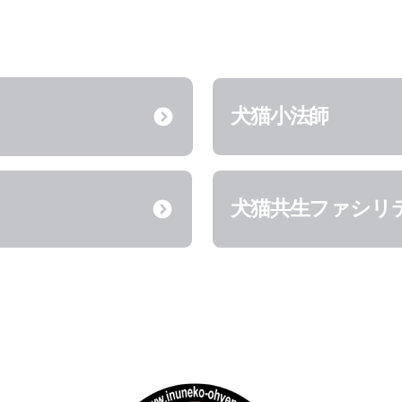
犬猫小法師
犬猫共生ファシリ