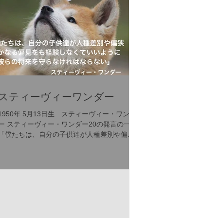
スティーヴィーワンダー
1950年 5月13日生 スティーヴィー・ワンダ
ー スティーヴィー・ワンダー20の発言の一つ
「僕たちは、自分の子供達が人種差別や偏
狭、いかなる偏見をも経験しなくていいよう
に、彼らの将来を守らなければならない」 機
知に富び、繊細で、同士への愛と思いやりに
溢れるスティーヴィー...