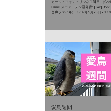
カール・フォン・リンネ生誕日 （Carl 
Linné スウェーデン語発音: [ˈkɑːɭ ˈfɔnː lɪ
音声ファイル)、1707年5月23日 - 17
10日）は、スウェーデンの博物学者
者、植物学者。カール・フォン・リネ
テン語...
愛鳥週間