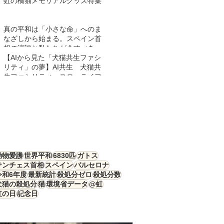
虹の橋猫メモリアルグッズ特集
真の平和は「小さな命」へのま
なざしから始まる。スペイン首
相の演説と私たちが今すべきこ
と
【AIから見た「犬猫共生ファシ
リティ」の夢】AI共生 犬猫共
生ファシリティ スローライフ
動物愛護
世界平和
6830匹
ガトス
サンチェス首相
スペイン
バルセロナ
令和6年度
最新統計
殺処分ゼロ
殺処分数
犬猫の殺処分
猫
環境省データ
@虹
虹の日
記念日