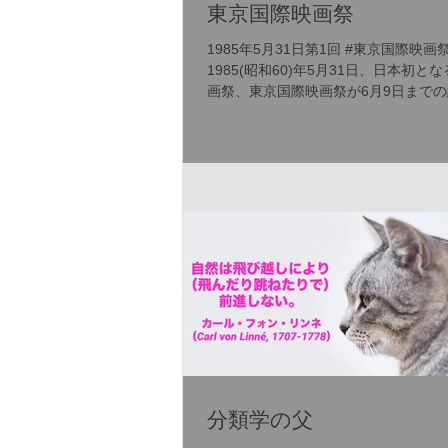
東京国際映画祭
1985年5月31日第1回 #東京国際映画祭
1985(昭和60)年5月31日、日本初と
画祭、東京国際映画祭が6月9日までの
間、東京・渋谷のNHKホールで開催さ
た。 東京国際映像文化振興会が主催
いる同映画祭は、国際映画製作者連盟FI
公...
分類学の父