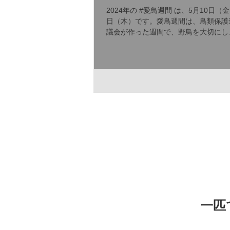
2024年の #愛鳥週間 は、5月10日（金
日（木）です。愛鳥週間は、鳥類保護
議会が作った週間で、野鳥を大切にし
考えを広めるために設けられました。
通して自然保護の大切さを知り、多く
伝えることを目的としています。 生成
り...
一匹