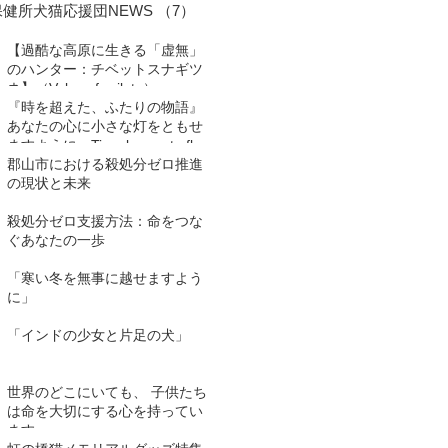
保健所犬猫応援団NEWS
（7）
7件の記事
【過酷な高原に生きる「虚無」
のハンター：チベットスナギツ
ネ】（Vulpes ferrilata）
『時を超えた、ふたりの物語』
あなたの心に小さな灯をともせ
ますように。Time began to flow
again
郡山市における殺処分ゼロ推進
の現状と未来
殺処分ゼロ支援方法：命をつな
ぐあなたの一歩
「寒い冬を無事に越せますよう
に」
「インドの少女と片足の犬」
世界のどこにいても、 子供たち
は命を大切にする心を持ってい
ます。