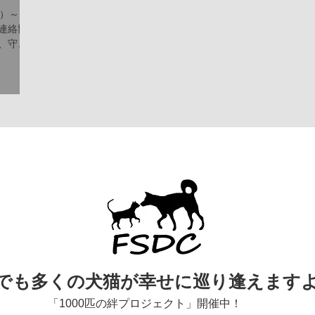
）～16
連絡協
、守る
野鳥を
の人に
AIよ
でも多くの犬猫が幸せに巡り逢えます
「1000匹の絆プロジェクト」開催中！