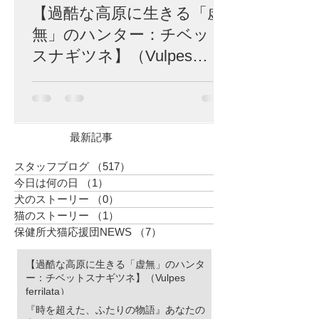
【過酷な高原に生きる「虚
無」のハンター：チベット
スナギツネ】（Vulpes
ferrilata）
標高4,500メートル。 富士山の山頂を遥かに
超え、酸素は地表の半分、冬にはマイナス
40度にも達する荒涼としたチベット高原。
生命の限界に挑むかのようなこの極限の地
最新記事
に、世界中で「最も冷めた表情を持つ」と
囁かれる捕食者が生息しています。 彼の名
スタッフブログ
（517）
517件の記事
はチベットスナギツネ（Vulpes ferrilata）。
今日は何の日
（1）
1件の記事
チベットスナギツネ 人間の感情をすべて削
犬のストーリー
（0）
0件の記事
ぎ落としたかのようなその「虚無の眼差
猫のストーリー
（1）
1件の記事
し」は、SNSでユーモラスなミームとして
愛されています。しかし、この唯一無二の
保健所犬猫応援団NEWS
（7）
7件の記事
風貌こそ、厳しい進化の歴史が刻んだ「生
存のための究極のデザイン」なのです。 特
【過酷な高原に生きる「虚無」のハンタ
徴的な四角い顔は、決して愛嬌のためでは
ー：チベットスナギツネ】（Vulpes
ありません。 高原の激しい嵐や、骨を刺す
ferrilata）
ような寒さから頭部を守るため、彼らの頭
『時を超えた、ふたりの物語』あなたの