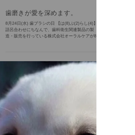
歯磨きが愛を深めます。
8月24日(水) 歯ブラシの日 【は(8)ぶ(2)らし(4)】の
語呂合わせにちなんで、歯科衛生関連製品の製
造・販売を行っている株式会社オーラルケアが8月
24日に記念日を制定しております。 歯ブラシの使
い方（ワンコ） まずは手でお口を触る練習から始
めましょう。はじめは口の周...