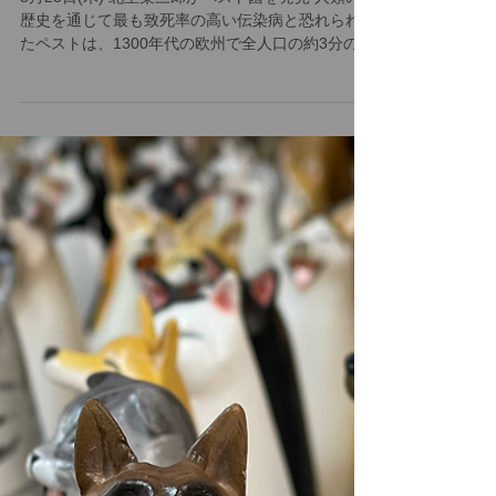
リスクを乗り越えて。
8月25日(木) 北里柴三郎がペスト菌を発見 人類の
歴史を通じて最も致死率の高い伝染病と恐れられ
たペストは、1300年代の欧州で全人口の約3分の1
が死に至ったこともあり、全世界で不治の病とさ
れておりました。 が、1894(明治27)年8月25日、
細菌学者・北里柴三郎博士がペ...