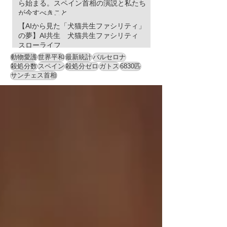
ら始まる。スペイン首相の演説と私たち
が今すべきこと
【AIから見た「犬猫共生ファシリティ」
の夢】AI共生 犬猫共生ファシリティ
スローライフ
動物愛護
世界平和
最新統計
バルセロナ
殺処分数
スペイン
殺処分ゼロ
ガトス
6830匹
サンチェス首相