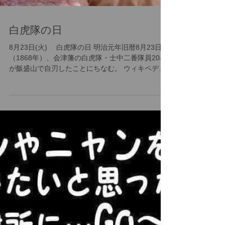
白虎隊の日
8月23日(火) 白虎隊の日 明治元年旧暦8月23日
（1868年）、会津藩の白虎隊・士中二番隊員20名
が飯盛山で自刃したことにちなむ。 ウィキペディ
ア（Wikipedia）より。 白虎隊の自刃は誤った情
報、誤った判断が招いた悲劇でした。 1000匹の絆
プロジェクトⅢ...