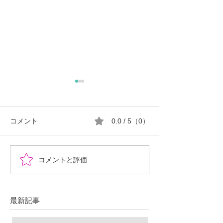
コメント
0.0 / 5（0）
『時を超えた、ふたりの
郡山市における
コメントと評価...
物語』あなたの心に小さ
ロ推進の現状と
な灯をともせますよう
に。Time began to flow again
最新記事