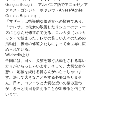
Gongea Boiagi）、アルバニア語でアニェゼ／ア
グネス・ゴンジャ・ボヤジウ（Anjezë/Agnès 
Gonxha Bojaxhiu）。
「マザー」は指導的な修道女への敬称であり、
「テレサ」は彼女の敬愛したリジューのテレー
ズにちなんだ修道名である。コルカタ（カルカ
ッタ）で始まったテレサの貧しい人々のための
活動は、後進の修道女たちによって全世界に広
められている。
Wikipediaより
全国には、日々、犬猫を繋ぐ活動をされる尊い
方々がいらっしゃいます。そして、大切な命を
想い、応援を続ける皆さんがいらっしゃいま
す。決して大きなことをする必要はありませ
ん。日々、コツコツと大切な想いの積み重ね
が、きっと明日を変えることが出来ると信じて
います。