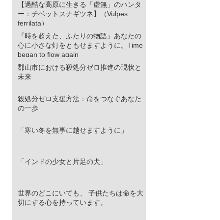
【過酷な高原に生きる「虚無」のハンタ
ー：チベットスナギツネ】（Vulpes
ferrilata）
『時を超えた、ふたりの物語』あなたの
心に小さな灯をともせますように。Time
began to flow again
郡山市における殺処分ゼロ推進の現状と
未来
殺処分ゼロ支援方法：命をつなぐあなた
の一歩
「寒い冬を無事に越せますように」
「インドの少女と片足の犬」
世界のどこにいても、 子供たちは命を大
切にする心を持っています。