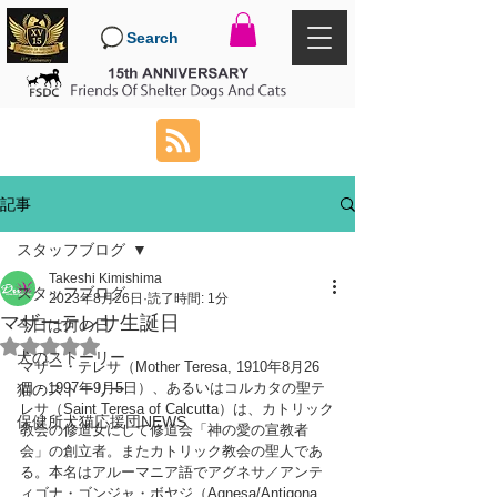
Search
記事
スタッフブログ
Takeshi Kimishima
スタッフブログ
2023年8月26日
読了時間: 1分
マザーテレサ生誕日
今日は何の日
5つ星のうちNaNと評価されています。
犬のストーリー
マザー・テレサ（Mother Teresa, 1910年8月26
日 - 1997年9月5日）、あるいはコルカタの聖テ
猫のストーリー
レサ（Saint Teresa of Calcutta）は、カトリック
保健所犬猫応援団NEWS
教会の修道女にして修道会「神の愛の宣教者
会」の創立者。またカトリック教会の聖人であ
る。本名はアルーマニア語でアグネサ／アンテ
ィゴナ・ゴンジャ・ボヤジ（Agnesa/Antigona 