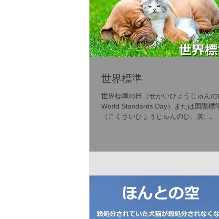
世界標準
世界標準の日（せかいひょうじゅんの
World Standards Day）または国際
（こくさいひょうじゅんのひ、英:
International Standards Day）は、
日を国際的に祝う記念日[1]。この日
リカ機械学会...