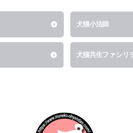
犬猫小法師
犬猫共生ファシリ