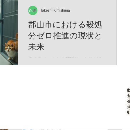
もしれません。 そして、この物語は
刻んだ「生存のための究極のデザイ
―― あなたと愛猫が夢の中で紡い
ン」なのです。 特徴的な四角い顔
Takeshi Kimishima
だ、 ひとつの記憶なのかもしれませ
は、決して愛嬌のためではありませ
郡山市における殺処
ん。
ん。 高原の激しい嵐や、骨を刺すよ
うな寒さから頭部を守るため、彼ら
分ゼロ推進の現状と
の頭部は極厚の冬毛で覆われていま
未来
す。さらに、強烈な紫外線と吹きす
さぶ砂埃から眼球を守るため、その
愛するペットとの時間は、かけがえ
目は細く、鋭く進化しました。 彼ら
のない宝物です。私たちが大切に育
はこの寡黙な表情のまま、荒野のス
てた犬や猫が、安心して暮らせる社
テルスハンターとして君臨します。
会をつくることは、誰もが願うこと
ターゲットは高原の生態系を支える
ですよね。そんな願いを叶えるため
「高原ナキウサギ（ピカ）」。チベ
に、郡山市では「殺処分ゼロ推進」
ットスナギツネ（Vulpes ferrilata）は
の取り組みが着実に進んでいます。
こ
今回は、その現状と未来について、
心を込めてお伝えします。 郡山市の
殺処分ゼロ推進とは？ 郡山市では、
動物の命を尊重し、無駄な殺処分を