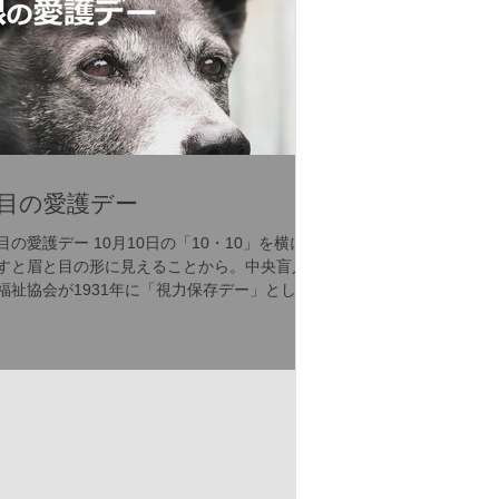
目の愛護デー
目の愛護デー 10月10日の「10・10」を横に倒
すと眉と目の形に見えることから。中央盲人
福祉協会が1931年に「視力保存デー」として
制定し、戦後、厚生省（現厚生労働省）が
「目の愛護デー」と改称した。また、1963年
に日本初のアイバンク・順天堂アイバンク
（順天堂大学）と慶大...