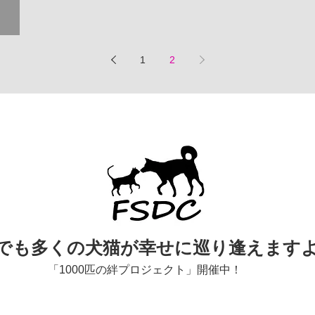
きれい
子抄」
1
2
でも多くの犬猫が幸せに巡り逢えます
「1000匹の絆プロジェクト」開催中！