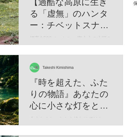
【過酷な高原に生き
る「虚無」のハンタ
ー：チベットスナギ
ツネ】（Vulpes
標高4,500メートル。 富士山の山頂を
遥かに超え、酸素は地表の半分、冬
ferrilata）
にはマイナス40度にも達する荒涼と
したチベット高原。 生命の限界に挑
むかのようなこの極限の地に、世界
Takeshi Kimishima
中で「最も冷めた表情を持つ」と囁
『時を超えた、ふた
かれる捕食者が生息しています。 彼
の名はチベットスナギツネ（Vulpes
りの物語』あなたの
ferrilata）。 チベットスナギツネ 人
心に小さな灯をとも
間の感情をすべて削ぎ落としたかの
ようなその「虚無の眼差し」は、
せますように。Time
会えなくなったから終わりではな
SNSでユーモラスなミームとして愛
began to flow again
い。 想い続けた時間もまた、 かけが
されています。しかし、この唯一無
えのない「一緒にいた時間」 なのか
二の風貌こそ、厳しい進化の歴史が