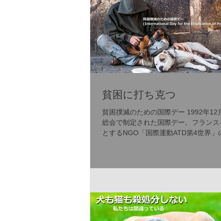
貧困に打ち克つ
貧困撲滅のための国際デー 1992年1
総会で制定された国際デー。フランス
とするNGO「国際運動ATD第4世界」
より、多くの国でこの日が「極貧に打
ための世界デー」となっていることか
連総会で「貧困撲滅のための国際デー
ることが宣言された。...