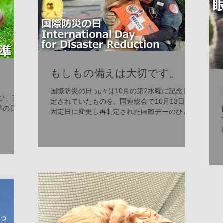
います。...
もしもの備えは大切です。
国際防災の日 元々は10月の第2水曜に記念日制
ひ、英:
定されていたものを、国連総会で10月13日の
標準の日
固定日に変更し再制定された国際デーのひと
つ。 国際表記 International Day for Disaster
毎年10月14
Reduction...
は、アメ