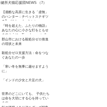
保健所犬猫応援団NEWS
（7）
7件の記事
【過酷な高原に生きる「虚無」
のハンター：チベットスナギツ
ネ】（Vulpes ferrilata）
『時を超えた、ふたりの物語』
あなたの心に小さな灯をともせ
ますように。Time began to flow
again
郡山市における殺処分ゼロ推進
の現状と未来
殺処分ゼロ支援方法：命をつな
ぐあなたの一歩
「寒い冬を無事に越せますよう
に」
「インドの少女と片足の犬」
世界のどこにいても、 子供たち
は命を大切にする心を持ってい
ます。