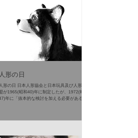
人形の日
人形の日 日本人形協会と日本玩具及び人形連
盟が1965(昭和40)年に制定したが、1972(昭和
47)年に「抜本的な検討を加える必要がある」
として、積極的な活動を休止した。 しかし、
一般には普及し、この日に因んで全国各地で
人形供養や人形感謝祭等が開催される。...