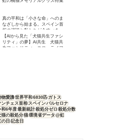
虹の橋猫メモリアルグッズ特集
真の平和は「小さな命」へのま
なざしから始まる。スペイン首
相の演説と私たちが今すべきこ
と
【AIから見た「犬猫共生ファシ
リティ」の夢】AI共生 犬猫共
生ファシリティ スローライフ
動物愛護
世界平和
6830匹
ガトス
サンチェス首相
スペイン
バルセロナ
令和6年度
最新統計
殺処分ゼロ
殺処分数
犬猫の殺処分
猫
環境省データ
@虹
虹の日
記念日