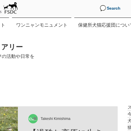
Search
クト
ワンニャンモニュメント
保健所犬猫応援団につい
イアリー
フの活動や日常を
Takeshi Kimishima