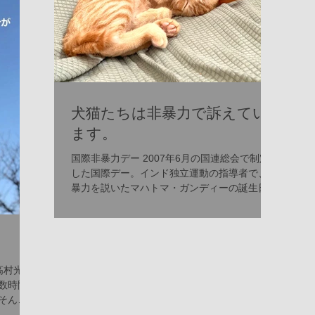
犬猫たちは非暴力で訴えてい
ます。
国際非暴力デー 2007年6月の国連総会で制定
した国際デー。インド独立運動の指導者で、非
暴力を説いたマハトマ・ガンディーの誕生日。
暴力（ぼうりょく）とは、他者の身体や財産な
どに対する物理的な破壊力をいう。ただし、心
理的虐待やモラルハラスメントなどの精神的暴
力も暴力と認知さ...
高村光太
数時間
そんな
・私の