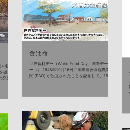
なくすための活動が活発に行われて
います。行政と地域のボランティア
団体、そして市民が一体となって、
命を救うためのさまざまな施策を推
進中です。 具体的には、以下のよう
な取り組みが挙げられます。 譲渡会
の開催：保護された犬猫たちが新し
食は命
い家族と出会う場を定期的に設けて
います。 飼い主教育の強化：適切な
世界食料デー（World Food Day、国際デーの
2月の国連
飼育方法や終生飼養の重要性を伝え
一つ） 1945年10月16日に国際連合食糧農業機
を拠点
る講座やイベントを開催。 不妊・去
関 (FAO) が設立されたことを記念して、1981
の発案に
年に制定。世界中の人々が食糧不足で苦しまな
勢手術の助成：望まれない繁殖を防
ち克つ
いためにはどうすれば良いかを考える日。...
ぎ、地域の動物数をコントロール。
ら、国
地域猫活動の支援：野良猫の適正管
」とす
理を推進し、共生を目指す活動。 こ
れらの活動は、単に殺処分を減らす
だけでなく、動物と人が共に幸せに
暮らせる社会づくりの基盤となって