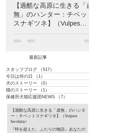
【過酷な高原に生きる「虚
無」のハンター：チベット
スナギツネ】（Vulpes
ferrilata）
標高4,500メートル。 富士山の山頂を遥かに
超え、酸素は地表の半分、冬にはマイナス
40度にも達する荒涼としたチベット高原。
生命の限界に挑むかのようなこの極限の地
最新記事
に、世界中で「最も冷めた表情を持つ」と
囁かれる捕食者が生息しています。 彼の名
スタッフブログ
（517）
517件の記事
はチベットスナギツネ（Vulpes ferrilata）。
今日は何の日
（1）
1件の記事
チベットスナギツネ 人間の感情をすべて削
犬のストーリー
（0）
0件の記事
ぎ落としたかのようなその「虚無の眼差
猫のストーリー
（1）
1件の記事
し」は、SNSでユーモラスなミームとして
愛されています。しかし、この唯一無二の
保健所犬猫応援団NEWS
（7）
7件の記事
風貌こそ、厳しい進化の歴史が刻んだ「生
存のための究極のデザイン」なのです。 特
【過酷な高原に生きる「虚無」のハンタ
徴的な四角い顔は、決して愛嬌のためでは
ー：チベットスナギツネ】（Vulpes
ありません。 高原の激しい嵐や、骨を刺す
ferrilata）
ような寒さから頭部を守るため、彼らの頭
『時を超えた、ふたりの物語』あなたの