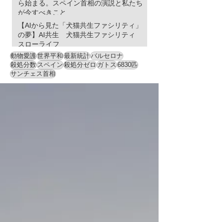
ら始まる。スペイン首相の演説と私たち
が今すべきこと
【AIから見た「犬猫共生ファシリティ」
の夢】AI共生 犬猫共生ファシリティ
スローライフ
動物愛護
世界平和
最新統計
バルセロナ
殺処分数
スペイン
殺処分ゼロ
ガトス
6830匹
サンチェス首相