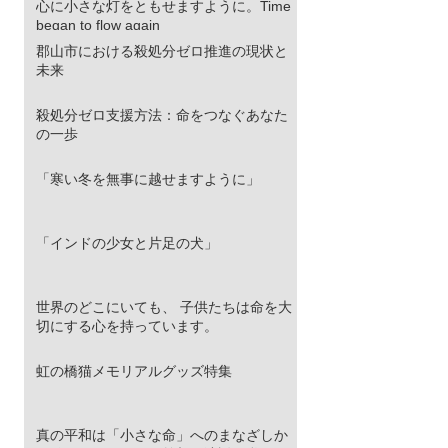
部は極厚の冬毛で覆われています。さら
心に小さな灯をともせますように。Time
に、強烈な紫外線と吹きすさぶ砂埃から眼
began to flow again
球を守るため、その目は細く、鋭く進化し
郡山市における殺処分ゼロ推進の現状と
ました。 彼らはこの寡黙な表情のまま、荒
未来
野のステルスハンターとして君臨します。
ターゲットは高原の生態系を支える「高原
殺処分ゼロ支援方法：命をつなぐあなた
ナキウサギ（ピカ）」。チベットスナギツ
の一歩
ネ（Vulpes ferrilata）はこ
「寒い冬を無事に越せますように」
「インドの少女と片足の犬」
世界のどこにいても、 子供たちは命を大
切にする心を持っています。
虹の橋猫メモリアルグッズ特集
真の平和は「小さな命」へのまなざしか