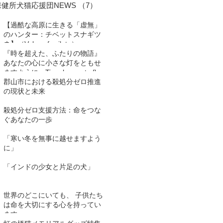
保健所犬猫応援団NEWS
（7）
7件の記事
【過酷な高原に生きる「虚無」
のハンター：チベットスナギツ
ネ】（Vulpes ferrilata）
『時を超えた、ふたりの物語』
あなたの心に小さな灯をともせ
ますように。Time began to flow
again
郡山市における殺処分ゼロ推進
の現状と未来
殺処分ゼロ支援方法：命をつな
ぐあなたの一歩
「寒い冬を無事に越せますよう
に」
「インドの少女と片足の犬」
世界のどこにいても、 子供たち
は命を大切にする心を持ってい
ます。