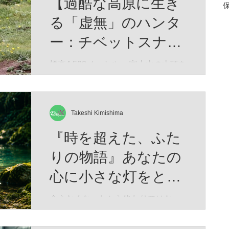
【過酷な高原に生き
る「虚無」のハンタ
ー：チベットスナギ
ツネ】（Vulpes
標高4,500メートル。 富士山の山頂を
遥かに超え、酸素は地表の半分、冬
ferrilata）
にはマイナス40度にも達する荒涼と
したチベット高原。 生命の限界に挑
むかのようなこの極限の地に、世界
Takeshi Kimishima
中で「最も冷めた表情を持つ」と囁
『時を超えた、ふた
かれる捕食者が生息しています。 彼
の名はチベットスナギツネ（Vulpes
りの物語』あなたの
ferrilata）。 チベットスナギツネ 人
心に小さな灯をとも
間の感情をすべて削ぎ落としたかの
ようなその「虚無の眼差し」は、
せますように。Time
会えなくなったから終わりではな
SNSでユーモラスなミームとして愛
began to flow again
い。 想い続けた時間もまた、 かけが
されています。しかし、この唯一無
えのない「一緒にいた時間」 なのか
二の風貌こそ、厳しい進化の歴史が