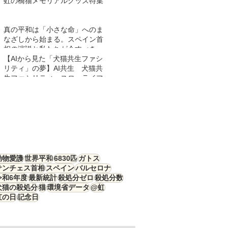
虹の橋猫メモリアルグッズ特集
真の平和は「小さな命」へのま
なざしから始まる。スペイン首
相の演説と私たちが今すべきこ
と
【AIから見た「犬猫共生ファシ
リティ」の夢】AI共生 犬猫共
生ファシリティ スローライフ
動物愛護
世界平和
6830匹
ガトス
サンチェス首相
スペイン
バルセロナ
令和6年度
最新統計
殺処分ゼロ
殺処分数
犬猫の殺処分
猫
環境省データ
@虹
虹の日
記念日