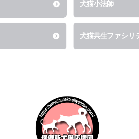
犬猫小法師
犬猫共生ファシリ