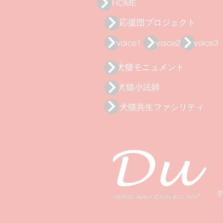
HOME
応援団プロジェクト
voice1
voice2
voice3
犬猫モニュメント
犬猫小法師
犬猫共生ファシリティ