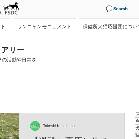
Search
クト
ワンニャンモニュメント
保健所犬猫応援団につい
イアリー
フの活動や日常を
Takeshi Kimishima