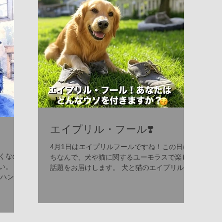
なくすための活動が活発に行われて
います。行政と地域のボランティア
団体、そして市民が一体となって、
命を救うためのさまざまな施策を推
進中です。 具体的には、以下のよう
な取り組みが挙げられます。 譲渡会
の開催：保護された犬猫たちが新し
い家族と出会う場を定期的に設けて
います。 飼い主教育の強化：適切な
飼育方法や終生飼養の重要性を伝え
エイプリル・フール❣️
る講座やイベントを開催。 不妊・去
勢手術の助成：望まれない繁殖を防
4月1日はエイプリルフールですね！この日に
ぎ、地域の動物数をコントロール。
くなの
ちなんで、犬や猫に関するユーモラスで楽しい
地域猫活動の支援：野良猫の適正管
い。
話題をお届けします。 犬と猫のエイプリルフ
理を推進し、共生を目指す活動。 こ
、ハン
ールな話 犬のいたずら 犬の中には賢くて遊
35年に
れらの活動は、単に殺処分を減らす
び好きな子が多く、エイプリルフールにぴった
一つで
りのいたずらをすることがあります。例えば、
だけでなく、動物と人が共に幸せに
マーク
お気に入りのおもちゃを...
暮らせる社会づくりの基盤となって