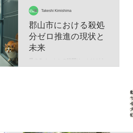
もしれません。 そして、この物語は
刻んだ「生存のための究極のデザイ
―― あなたと愛猫が夢の中で紡い
ン」なのです。 特徴的な四角い顔
Takeshi Kimishima
だ、 ひとつの記憶なのかもしれませ
は、決して愛嬌のためではありませ
郡山市における殺処
ん。
ん。 高原の激しい嵐や、骨を刺すよ
うな寒さから頭部を守るため、彼ら
分ゼロ推進の現状と
の頭部は極厚の冬毛で覆われていま
未来
す。さらに、強烈な紫外線と吹きす
さぶ砂埃から眼球を守るため、その
愛するペットとの時間は、かけがえ
目は細く、鋭く進化しました。 彼ら
のない宝物です。私たちが大切に育
はこの寡黙な表情のまま、荒野のス
てた犬や猫が、安心して暮らせる社
テルスハンターとして君臨します。
会をつくることは、誰もが願うこと
ターゲットは高原の生態系を支える
ですよね。そんな願いを叶えるため
「高原ナキウサギ（ピカ）」。チベ
に、郡山市では「殺処分ゼロ推進」
ットスナギツネ（Vulpes ferrilata）は
の取り組みが着実に進んでいます。
こ
今回は、その現状と未来について、
心を込めてお伝えします。 郡山市の
殺処分ゼロ推進とは？ 郡山市では、
動物の命を尊重し、無駄な殺処分を