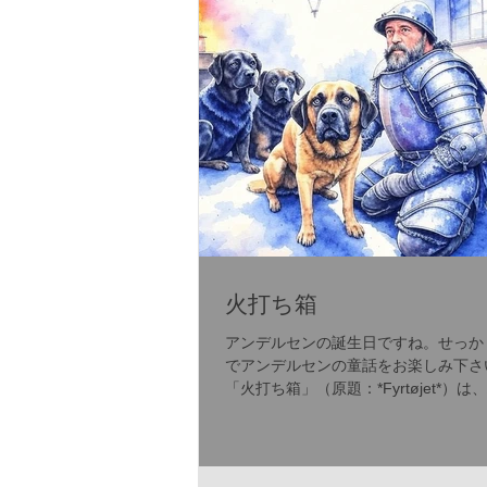
火打ち箱
アンデルセンの誕生日ですね。せっか
でアンデルセンの童話をお楽しみ下さ
「火打ち箱」（原題：*Fyrtøjet*）は
ス・クリスチャン・アンデルセンが18
発表した童話で、彼の初期の代表作の
す。この物語は、アンデルセンがデン
の民話を基に独自の想...