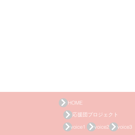
HOME
応援団プロジェクト
voice1
voice2
voice3