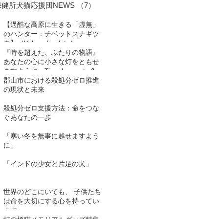
保健所犬猫応援団NEWS
（7）
7件の記事
【過酷な高原に生きる「虚無」
のハンター：チベットスナギツ
ネ】（Vulpes ferrilata）
『時を超えた、ふたりの物語』
あなたの心に小さな灯をともせ
ますように。Time began to flow
again
郡山市における殺処分ゼロ推進
の現状と未来
殺処分ゼロ支援方法：命をつな
ぐあなたの一歩
「寒い冬を無事に越せますよう
に」
「インドの少女と片足の犬」
世界のどこにいても、 子供たち
は命を大切にする心を持ってい
ます。