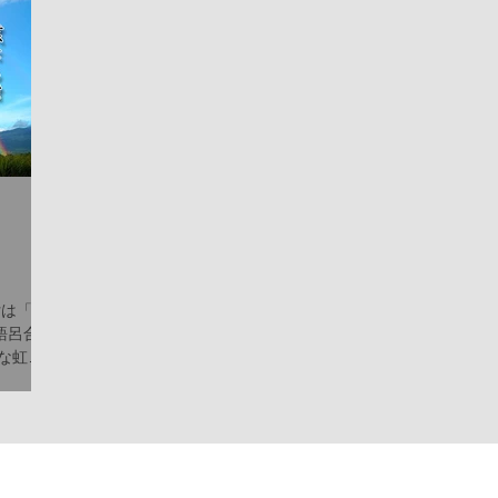
なくすための活動が活発に行われて
います。行政と地域のボランティア
団体、そして市民が一体となって、
命を救うためのさまざまな施策を推
進中です。 具体的には、以下のよう
な取り組みが挙げられます。 譲渡会
の開催：保護された犬猫たちが新し
い家族と出会う場を定期的に設けて
います。 飼い主教育の強化：適切な
飼育方法や終生飼養の重要性を伝え
）
る講座やイベントを開催。 不妊・去
付は「な
勢手術の助成：望まれない繁殖を防
語呂合わ
ぎ、地域の動物数をコントロール。
な虹が
地域猫活動の支援：野良猫の適正管
、人と自
理を推進し、共生を目指す活動。 こ
びつく
れらの活動は、単に殺処分を減らす
輩世代
だけでなく、動物と人が共に幸せに
暮らせる社会づくりの基盤となって