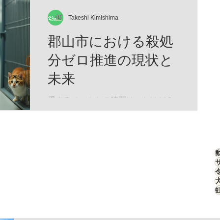
もしれません。 そして、この物語は
刻んだ「生存のための究極のデザイ
―― あなたと愛猫が夢の中で紡い
ン」なのです。 特徴的な四角い顔
Takeshi Kimishima
だ、 ひとつの記憶なのかもしれませ
は、決して愛嬌のためではありませ
郡山市における殺処
ん。
ん。 高原の激しい嵐や、骨を刺すよ
うな寒さから頭部を守るため、彼ら
分ゼロ推進の現状と
の頭部は極厚の冬毛で覆われていま
未来
す。さらに、強烈な紫外線と吹きす
さぶ砂埃から眼球を守るため、その
愛するペットとの時間は、かけがえ
目は細く、鋭く進化しました。 彼ら
のない宝物です。私たちが大切に育
はこの寡黙な表情のまま、荒野のス
てた犬や猫が、安心して暮らせる社
テルスハンターとして君臨します。
会をつくることは、誰もが願うこと
ターゲットは高原の生態系を支える
ですよね。そんな願いを叶えるため
「高原ナキウサギ（ピカ）」。チベ
に、郡山市では「殺処分ゼロ推進」
ットスナギツネ（Vulpes ferrilata）は
の取り組みが着実に進んでいます。
こ
今回は、その現状と未来について、
心を込めてお伝えします。 郡山市の
殺処分ゼロ推進とは？ 郡山市では、
動物の命を尊重し、無駄な殺処分を