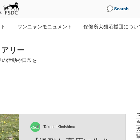
Search
クト
ワンニャンモニュメント
保健所犬猫応援団につい
イアリー
フの活動や日常を
Takeshi Kimishima