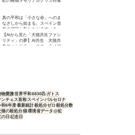
虹の橋猫メモリアルグッズ特集
真の平和は「小さな命」へのま
なざしから始まる。スペイン首
相の演説と私たちが今すべきこ
と
【AIから見た「犬猫共生ファシ
リティ」の夢】AI共生 犬猫共
生ファシリティ スローライフ
動物愛護
世界平和
6830匹
ガトス
サンチェス首相
スペイン
バルセロナ
令和6年度
最新統計
殺処分ゼロ
殺処分数
犬猫の殺処分
猫
環境省データ
@虹
虹の日
記念日