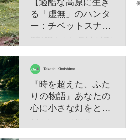
【過酷な高原に生き
る「虚無」のハンタ
ー：チベットスナギ
ツネ】（Vulpes
標高4,500メートル。 富士山の山頂を
遥かに超え、酸素は地表の半分、冬
ferrilata）
にはマイナス40度にも達する荒涼と
したチベット高原。 生命の限界に挑
むかのようなこの極限の地に、世界
Takeshi Kimishima
中で「最も冷めた表情を持つ」と囁
『時を超えた、ふた
かれる捕食者が生息しています。 彼
の名はチベットスナギツネ（Vulpes
りの物語』あなたの
ferrilata）。 チベットスナギツネ 人
心に小さな灯をとも
間の感情をすべて削ぎ落としたかの
ようなその「虚無の眼差し」は、
せますように。Time
会えなくなったから終わりではな
SNSでユーモラスなミームとして愛
began to flow again
い。 想い続けた時間もまた、 かけが
されています。しかし、この唯一無
えのない「一緒にいた時間」 なのか
二の風貌こそ、厳しい進化の歴史が