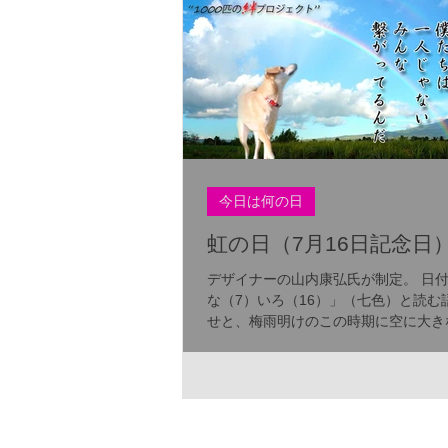
今日は何の日
虹の日（7月16日記念日
デザイナーの山内康弘氏が制定。 日
な（7）いろ（16）」（七色）と読む
せと、梅雨明けのこの時期に空に大き
出ることが多いことから。 「人と人
然、世代と世代が七色の虹のように結
日」としている。また「先輩世代が後
をサポートする日」との意味...