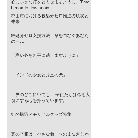
部は極厚の冬毛で覆われています。さら
心に小さな灯をともせますように。Time
に、強烈な紫外線と吹きすさぶ砂埃から眼
began to flow again
球を守るため、その目は細く、鋭く進化し
郡山市における殺処分ゼロ推進の現状と
ました。 彼らはこの寡黙な表情のまま、荒
未来
野のステルスハンターとして君臨します。
ターゲットは高原の生態系を支える「高原
殺処分ゼロ支援方法：命をつなぐあなた
ナキウサギ（ピカ）」。チベットスナギツ
の一歩
ネ（Vulpes ferrilata）はこ
「寒い冬を無事に越せますように」
「インドの少女と片足の犬」
世界のどこにいても、 子供たちは命を大
切にする心を持っています。
虹の橋猫メモリアルグッズ特集
真の平和は「小さな命」へのまなざしか