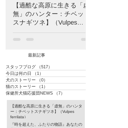
【過酷な高原に生きる「虚
無」のハンター：チベット
スナギツネ】（Vulpes
ferrilata）
標高4,500メートル。 富士山の山頂を遥かに
超え、酸素は地表の半分、冬にはマイナス
40度にも達する荒涼としたチベット高原。
生命の限界に挑むかのようなこの極限の地
最新記事
に、世界中で「最も冷めた表情を持つ」と
囁かれる捕食者が生息しています。 彼の名
スタッフブログ
（517）
517件の記事
はチベットスナギツネ（Vulpes ferrilata）。
今日は何の日
（1）
1件の記事
チベットスナギツネ 人間の感情をすべて削
犬のストーリー
（0）
0件の記事
ぎ落としたかのようなその「虚無の眼差
猫のストーリー
（1）
1件の記事
し」は、SNSでユーモラスなミームとして
愛されています。しかし、この唯一無二の
保健所犬猫応援団NEWS
（7）
7件の記事
風貌こそ、厳しい進化の歴史が刻んだ「生
存のための究極のデザイン」なのです。 特
【過酷な高原に生きる「虚無」のハンタ
徴的な四角い顔は、決して愛嬌のためでは
ー：チベットスナギツネ】（Vulpes
ありません。 高原の激しい嵐や、骨を刺す
ferrilata）
ような寒さから頭部を守るため、彼らの頭
『時を超えた、ふたりの物語』あなたの