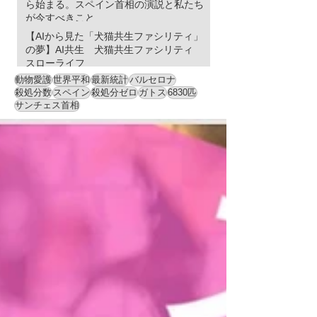
ら始まる。スペイン首相の演説と私たち
が今すべきこと
【AIから見た「犬猫共生ファシリティ」
の夢】AI共生 犬猫共生ファシリティ
スローライフ
動物愛護
世界平和
最新統計
バルセロナ
殺処分数
スペイン
殺処分ゼロ
ガトス
6830匹
サンチェス首相