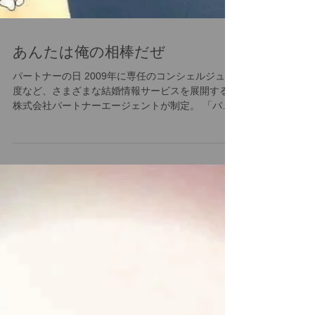
あんたは俺の相棒だぜ
パートナーの日 2009年に専任のコンシェルジュ制
度など、さまざまな結婚情報サービスを展開する
株式会社パートナーエージェントが制定。 「パー
トナー」の存在の大切さをより多くの人に認識し
てもらうことが目的。 8月7日が「8と7」『パー(8)
とナー(7)』と読めることが由来。...