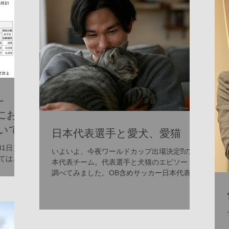
なくすための活動が活発に行われて
います。行政と地域のボランティア
団体、そして市民が一体となって、
命を救うためのさまざまな施策を推
進中です。 具体的には、以下のよう
な取り組みが挙げられます。 譲渡会
の開催：保護された犬猫たちが新し
い家族と出会う場を定期的に設けて
～
います。 飼い主教育の強化：適切な
本にお
飼育方法や終生飼養の重要性を伝え
いて
日本代表選手と愛犬、愛猫
る講座やイベントを開催。 不妊・去
勢手術の助成：望まれない繁殖を防
31日）
いよいよ、今夜ワールドカップ出場決定⁉️の日
ぎ、地域の動物数をコントロール。
ては、
本代表チーム。代表選手と犬猫のエピソードを
び負傷
地域猫活動の支援：野良猫の適正管
調べてみました。OB含めサッカー日本代表選
づくデ
理を推進し、共生を目指す活動。 こ
手と犬や猫に関するエピソードはいくつか知ら
毎年更
れらの活動は、単に殺処分を減らす
れていて、以下に代表的なものを挙げさせてい
おける
ただきました。 1. 長友佑都と愛犬 ...
だけでなく、動物と人が共に幸せに
暮らせる社会づくりの基盤となって