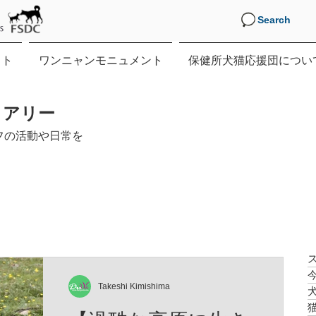
Search
クト
ワンニャンモニュメント
保健所犬猫応援団につい
イアリー
フの活動や日常を
Takeshi Kimishima