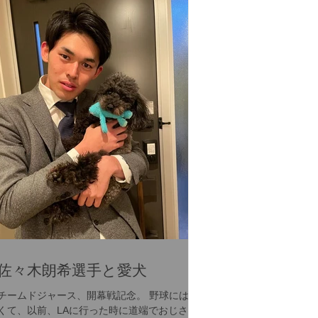
佐々木朗希選手と愛犬
チームドジャース、開幕戦記念。 野球には疎
くて、以前、LAに行った時に道端でおじさん