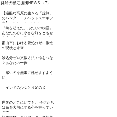
保健所犬猫応援団NEWS
（7）
7件の記事
【過酷な高原に生きる「虚無」
のハンター：チベットスナギツ
ネ】（Vulpes ferrilata）
『時を超えた、ふたりの物語』
あなたの心に小さな灯をともせ
ますように。Time began to flow
again
郡山市における殺処分ゼロ推進
の現状と未来
殺処分ゼロ支援方法：命をつな
ぐあなたの一歩
「寒い冬を無事に越せますよう
に」
「インドの少女と片足の犬」
世界のどこにいても、 子供たち
は命を大切にする心を持ってい
ます。