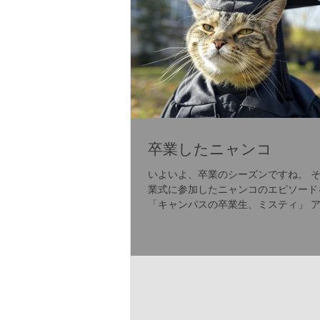
卒業したニャンコ
いよいよ、卒業のシーズンですね。 
業式に参加したニャンコのエピソード
「キャンパスの卒業生、ミスティ」 
東海岸にある小さなリベラルアーツカ
ジ、グリーンヒル大学。この大学では
月に芝生の広場で盛大な卒業式が開催
る。卒業生たちは黒いガウンと四角...