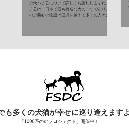
忠犬ハチ公について詳しくお話ししますね。ハ
チ公は、日本で最も有名な犬の一つであり、そ
の忠義心の物語は国境を越えて多くの人々に感
動を与えています。以下に、ハチ公の詳細を整
理してご紹介します。 ハチ公の基本情報 名前
ハチ（後に「ハチ公」と呼ばれる） 犬種 秋田
犬 生年月日...
でも多くの犬猫が幸せに巡り逢えます
「1000匹の絆プロジェクト」開催中！