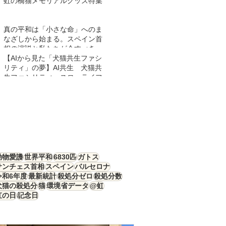
虹の橋猫メモリアルグッズ特集
真の平和は「小さな命」へのま
なざしから始まる。スペイン首
相の演説と私たちが今すべきこ
と
【AIから見た「犬猫共生ファシ
リティ」の夢】AI共生 犬猫共
生ファシリティ スローライフ
動物愛護
世界平和
6830匹
ガトス
サンチェス首相
スペイン
バルセロナ
令和6年度
最新統計
殺処分ゼロ
殺処分数
犬猫の殺処分
猫
環境省データ
@虹
虹の日
記念日