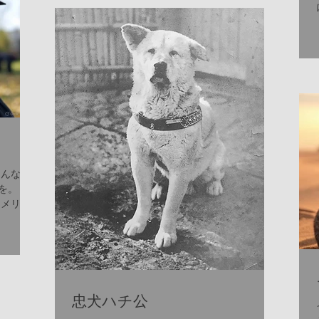
います。...
そんな卒
を。
アメリカ
レッ
、毎年5
され
忠犬ハチ公