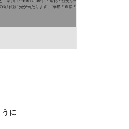
と、家猫（*Felis catus*）の進化の歴史や野生
の近縁種に光が当たります。 家猫の直接の祖
先：リビアヤマネコ 家猫の最も近い祖先は、
リビアヤマネコ（*Felis lybica*、または*Felis
silvestris lybica*）とされています。これは、
アフリカ、中東、南西アジアに広く分布する
小型の野生猫で、現在も自然界に生息してい
ます。リビアヤマネコは、体長約40～50cm、
体重2～7kg程度で、砂漠や草原、森林地帯に
適応したしなやかな体と鋭い爪を持つハンタ
ーです。毛色は地域によって異なりますが、
一般的には黄褐色や灰褐色に斑点や縞模様が
あり、現代のトラ猫（タビー）に似た外見が
特徴です。 遺伝子研究によると、家猫とリビ
アヤマネコのDNAは非常に近く、約1万～1万
2000年前に分岐が始まったと推定されていま
す。この分岐は、人間が農耕を始め、穀物を
貯蔵するようになった時期と一致します。リ
ビアヤマネコが人間の集落に近づき、ネズミ
ように
などの害獣を捕食することで共生関係が築か
れ、家畜化へと進んだのです。