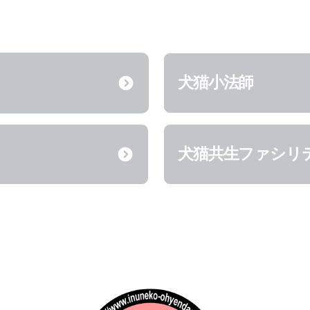
犬猫小法師
犬猫共生ファシリ