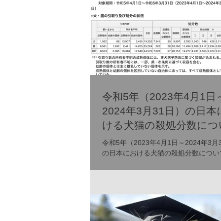
令和5年（2023年4月1日
2024年3月31日）の日
ける犬猫の殺処分数につ
令和5年（2023年4月1日～2024年3月
の日本における犬猫の殺処分数につい
環境省が発表する「犬・猫の引取り及
動物等の収容並びに処分の状況」に基
ータから考察できます。このデータは
新され、自治体や動物愛護センターに
犬猫の収容、譲渡、殺処...