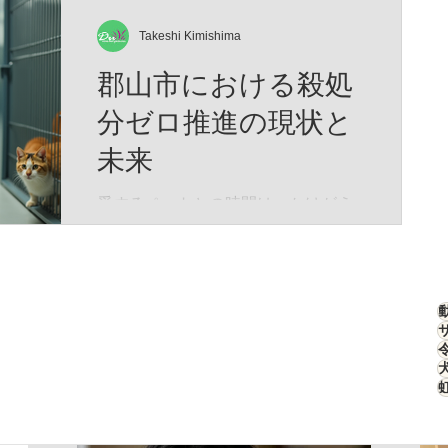
もしれません。 そして、この物語は
刻んだ「生存のための究極のデザイ
―― あなたと愛猫が夢の中で紡い
ン」なのです。 特徴的な四角い顔
Takeshi Kimishima
だ、 ひとつの記憶なのかもしれませ
は、決して愛嬌のためではありませ
郡山市における殺処
ん。
ん。 高原の激しい嵐や、骨を刺すよ
うな寒さから頭部を守るため、彼ら
分ゼロ推進の現状と
の頭部は極厚の冬毛で覆われていま
未来
す。さらに、強烈な紫外線と吹きす
さぶ砂埃から眼球を守るため、その
愛するペットとの時間は、かけがえ
目は細く、鋭く進化しました。 彼ら
のない宝物です。私たちが大切に育
はこの寡黙な表情のまま、荒野のス
てた犬や猫が、安心して暮らせる社
テルスハンターとして君臨します。
会をつくることは、誰もが願うこと
ターゲットは高原の生態系を支える
ですよね。そんな願いを叶えるため
「高原ナキウサギ（ピカ）」。チベ
に、郡山市では「殺処分ゼロ推進」
ットスナギツネ（Vulpes ferrilata）は
の取り組みが着実に進んでいます。
こ
今回は、その現状と未来について、
心を込めてお伝えします。 郡山市の
殺処分ゼロ推進とは？ 郡山市では、
動物の命を尊重し、無駄な殺処分を