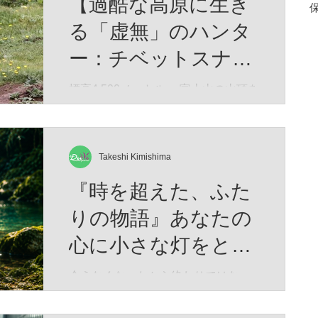
【過酷な高原に生き
る「虚無」のハンタ
ー：チベットスナギ
ツネ】（Vulpes
標高4,500メートル。 富士山の山頂を
遥かに超え、酸素は地表の半分、冬
ferrilata）
にはマイナス40度にも達する荒涼と
したチベット高原。 生命の限界に挑
むかのようなこの極限の地に、世界
Takeshi Kimishima
中で「最も冷めた表情を持つ」と囁
『時を超えた、ふた
かれる捕食者が生息しています。 彼
の名はチベットスナギツネ（Vulpes
りの物語』あなたの
ferrilata）。 チベットスナギツネ 人
心に小さな灯をとも
間の感情をすべて削ぎ落としたかの
ようなその「虚無の眼差し」は、
せますように。Time
会えなくなったから終わりではな
SNSでユーモラスなミームとして愛
began to flow again
い。 想い続けた時間もまた、 かけが
されています。しかし、この唯一無
えのない「一緒にいた時間」 なのか
二の風貌こそ、厳しい進化の歴史が