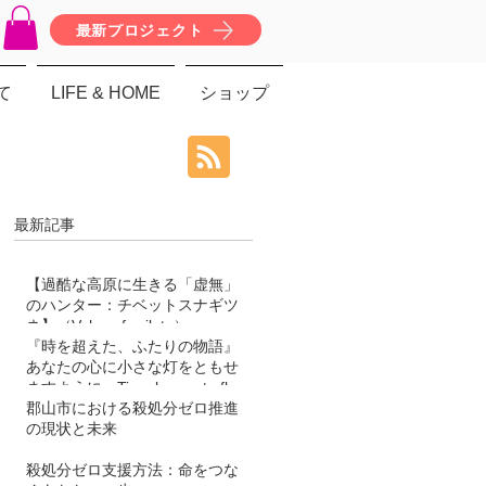
最新プロジェクト
て
LIFE & HOME
ショップ
最新記事
【過酷な高原に生きる「虚無」
のハンター：チベットスナギツ
ネ】（Vulpes ferrilata）
『時を超えた、ふたりの物語』
あなたの心に小さな灯をともせ
ますように。Time began to flow
again
郡山市における殺処分ゼロ推進
の現状と未来
殺処分ゼロ支援方法：命をつな