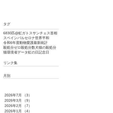
タグ
6830匹
@虹
ガトス
サンチェス首相
スペイン
バルセロナ
世界平和
令和6年度
動物愛護
最新統計
殺処分ゼロ
殺処分数
犬猫の殺処分
猫
環境省データ
虹の日
記念日
リンク集
月別
2026年7月
（3）
3件の記事
2026年3月
（9）
9件の記事
2026年2月
（7）
7件の記事
2026年1月
（4）
4件の記事