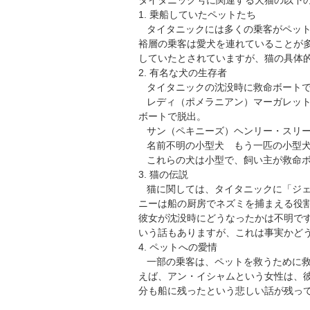
タイタニック号に関連する犬猫の以下
1. 乗船していたペットたち
   タイタニックには多くの乗客がペ
裕層の乗客は愛犬を連れていることが多
していたとされていますが、猫の具体
2. 有名な犬の生存者
   タイタニックの沈没時に救命ボート
   レディ（ポメラニアン）マーガレ
ボートで脱出。
   サン（ペキニーズ）ヘンリー・ス
   名前不明の小型犬　もう一匹の小型
   これらの犬は小型で、飼い主が救
3. 猫の伝説
   猫に関しては、タイタニックに「
ニーは船の厨房でネズミを捕まえる役
彼女が沈没時にどうなったかは不明で
いう話もありますが、これは事実かど
4. ペットへの愛情
   一部の乗客は、ペットを救うため
えば、アン・イシャムという女性は、
分も船に残ったという悲しい話が残っ