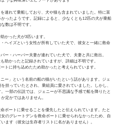
のような興味深いエピソードがあります
ットを連れて乗船しており、犬や猫も含まれていました。特に富
かったようです。記録によると、少なくとも12匹の犬が乗船
的な数は不明です。
で助かった犬が3匹います。
ット・ヘイズという女性が所有していた犬で、彼女と一緒に救命
リーパー・ハーパー夫妻が連れていた犬で、夫妻と共に救出。
犬も助かったと記録されていますが、詳細は不明です。  
命ボートに持ち込めたため助かったと考えられています。
ジェニー」という名前の船の猫がいたという話があります。ジェ
割を担っていたとされ、乗組員に愛されていました。しかし、
す。一部の伝説では、ジェニーが不思議な予感で船を降りたと
うか定かではありません。
に救命ボートに乗せることを優先したと伝えられています。たと
彼女のグレートデンを救命ボートに乗せられなかったため、自
ています（彼女は生存者リストに名がありません）。