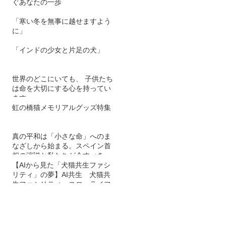
ぐあなたの一歩
「寒い冬を無事に越せますよう
に」
「インドの少女と片足の犬」
世界のどこにいても、 子供たち
は命を大切にする心を持ってい
ます。
虹の橋猫メモリアルグッズ特集
真の平和は「小さな命」へのま
なざしから始まる。スペイン首
相の演説と私たちが今すべきこ
と
【AIから見た「犬猫共生ファシ
リティ」の夢】AI共生 犬猫共
生ファシリティ スローライフ