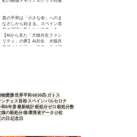
虹の橋猫メモリアルグッズ特集
真の平和は「小さな命」へのま
なざしから始まる。スペイン首
相の演説と私たちが今すべきこ
と
【AIから見た「犬猫共生ファシ
リティ」の夢】AI共生 犬猫共
生ファシリティ スローライフ
動物愛護
世界平和
6830匹
ガトス
サンチェス首相
スペイン
バルセロナ
令和6年度
最新統計
殺処分ゼロ
殺処分数
犬猫の殺処分
猫
環境省データ
@虹
虹の日
記念日