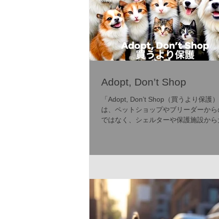
Adopt, Don’t Shop
「Adopt, Don’t Shop（買うより保
は、ペットショップやブリーダーから
ではなく、シェルターや保護施設から
引き取ることを奨励する世界的な取り
す。ヨーロッパやアメリカを中心に広
過剰繁殖や動物虐待の防止を目指しま
ギリスのRSPC...