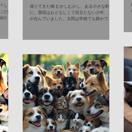
います。...
？して
借りてきた猫 むかしむかし、ある小さな町
にだけ
に、普段はおとなしくて目立たない少年、太郎
紹介さ
が住んでいました。太郎は学校でも静かで、友
っと珍
達と騒ぐこともなく、いつも本を読んだり、家
ぎっぷ
の裏庭で空を眺めたりしていました。町の人た
まし
ちは彼のことを「まるで影のようだ」と笑って
言うほどでした。...