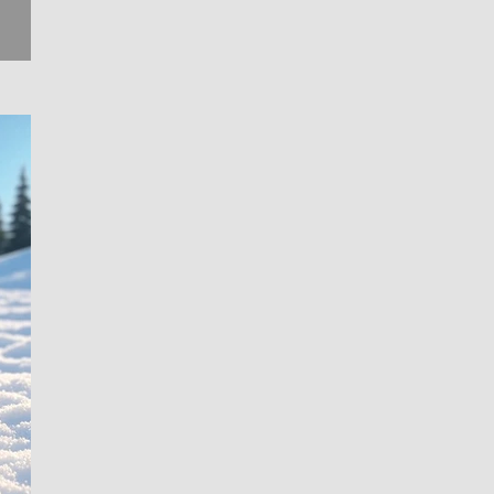
国際的
、社会
近な...