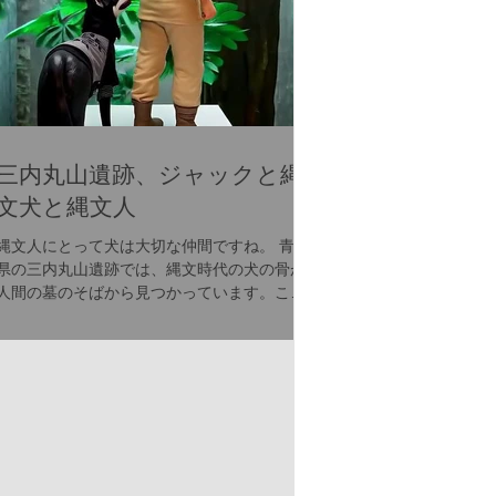
三内丸山遺跡、ジャックと縄
文犬と縄文人
縄文人にとって犬は大切な仲間ですね。 青森
県の三内丸山遺跡では、縄文時代の犬の骨が
人間の墓のそばから見つかっています。これ
は、縄文人が犬を単なる狩猟のパートナーで
はなく、家族や大切な仲間として愛していた
証かもしれません。犬と人が織りなす絆は、
遠い昔から変わらない温かさに満ち...