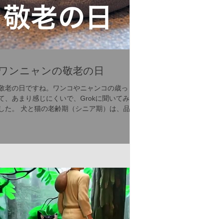
ワンニャンの敬老の日
敬老の日ですね。ワンコやニャンコの歳っ
て、あまり感じにくいで、Grokに聞いてみま
した。 犬と猫の老齢期（シニア期）は、品種
や個体差によって異なり、一般的に以下の年
齢から始まるとされています。 犬の老齢期 老
齢期の開始年齢 小型犬（体重10kg未満）：約
10～12歳...