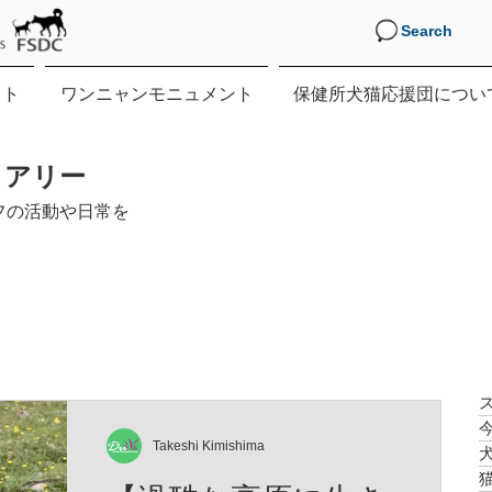
Search
クト
ワンニャンモニュメント
保健所犬猫応援団につい
イアリー
フの活動や日常を
Takeshi Kimishima