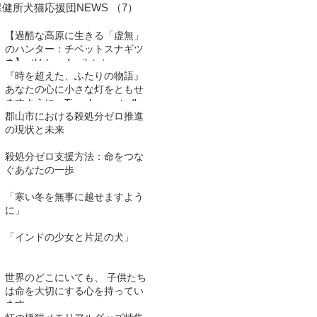
保健所犬猫応援団NEWS
（7）
7件の記事
【過酷な高原に生きる「虚無」
のハンター：チベットスナギツ
ネ】（Vulpes ferrilata）
『時を超えた、ふたりの物語』
あなたの心に小さな灯をともせ
ますように。Time began to flow
again
郡山市における殺処分ゼロ推進
の現状と未来
殺処分ゼロ支援方法：命をつな
ぐあなたの一歩
「寒い冬を無事に越せますよう
に」
「インドの少女と片足の犬」
世界のどこにいても、 子供たち
は命を大切にする心を持ってい
ます。