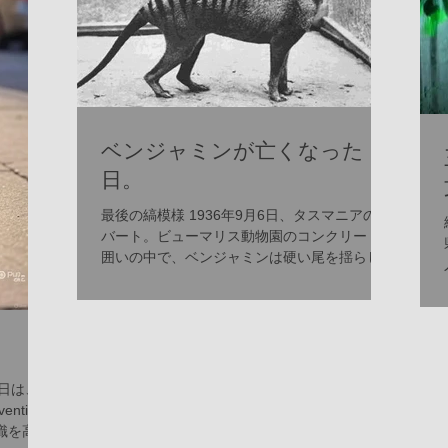
ベンジャミンが亡くなった
日。
最後の縞模様 1936年9月6日、タスマニアのホ
バート。ビューマリス動物園のコンクリートの
囲いの中で、ベンジャミンは硬い尾を揺らしな
がらそわそわと歩き回った。背中のトラのよう
な縞模様が、夕暮れの薄光にぼんやりと浮か
ぶ。ベンジャミンと呼ばれたこのフクロオオカ
ミは、かつてタスマ...
0日は、
ention
識を高