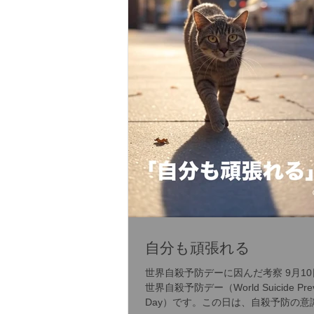
自分も頑張れる
世界自殺予防デーに因んだ考察 9月1
世界自殺予防デー（World Suicide Prev
Day）です。この日は、自殺予防の意