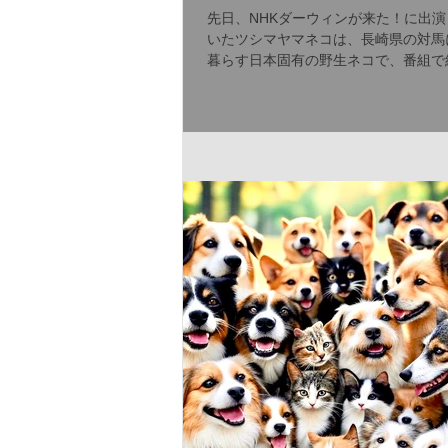
先日、NHKダーウィンが来た！に出演
いたツシマヤマネコは、長崎県の対馬
暮らす日本固有の野生ネコで、番組で
れていましたが、ネコ科の中ではちょ
しい泳ぐ能力を持っています。この泳
りがどんなものか、簡単にまとめてみ
た。...