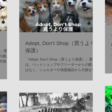
Adopt, Don’t Shop（買うより
保護）
護）」運動
の購入
「Adopt, Don’t Shop（買うより保護）」運動
犬猫を
は、ペットショップやブリーダーからの購入で
組みで
はなく、シェルターや保護施設から犬猫を引き
まり、
取ることを奨励する世界的な取り組みです。ヨ
す。イ
ーロッパやアメリカを中心に広まり、過剰繁殖
や動物虐待の防止を目指します。イギリスの
RSPC...