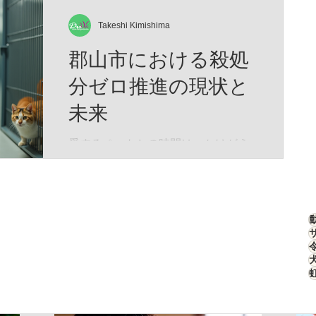
もしれません。 そして、この物語は
刻んだ「生存のための究極のデザイ
―― あなたと愛猫が夢の中で紡い
ン」なのです。 特徴的な四角い顔
Takeshi Kimishima
だ、 ひとつの記憶なのかもしれませ
は、決して愛嬌のためではありませ
郡山市における殺処
ん。
ん。 高原の激しい嵐や、骨を刺すよ
うな寒さから頭部を守るため、彼ら
分ゼロ推進の現状と
の頭部は極厚の冬毛で覆われていま
未来
す。さらに、強烈な紫外線と吹きす
さぶ砂埃から眼球を守るため、その
愛するペットとの時間は、かけがえ
目は細く、鋭く進化しました。 彼ら
のない宝物です。私たちが大切に育
はこの寡黙な表情のまま、荒野のス
てた犬や猫が、安心して暮らせる社
テルスハンターとして君臨します。
会をつくることは、誰もが願うこと
ターゲットは高原の生態系を支える
ですよね。そんな願いを叶えるため
「高原ナキウサギ（ピカ）」。チベ
に、郡山市では「殺処分ゼロ推進」
ットスナギツネ（Vulpes ferrilata）は
の取り組みが着実に進んでいます。
こ
今回は、その現状と未来について、
心を込めてお伝えします。 郡山市の
殺処分ゼロ推進とは？ 郡山市では、
動物の命を尊重し、無駄な殺処分を