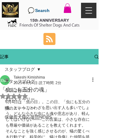
Search
記事
スタッフブログ
Takeshi Kimishima
スタッフブログ
2025年6月4日
読了時間: 2分
「虫にも五分の魂」
今日は何の日
5つ星のうちNaNと評価されています。
犬のストーリー
6月4日は「虫の日」。この日、「虫にも五分の
魂」ということわざを思い出す人も多いでしょ
猫のストーリー
う。どんな小さな虫にも魂や意志があり、軽ん
保健所犬猫応援団NEWS
じてはいけない――この言葉は、小さな存在に
も尊厳や価値があることを教えてくれます。
そんなことを強く感じさせるのが、蟻の驚くべ
き行動です。科学的に、蟻は負傷した仲間を舐