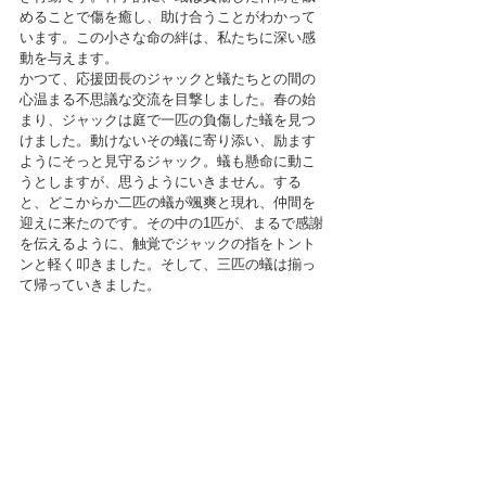
めることで傷を癒し、助け合うことがわかって
います。この小さな命の絆は、私たちに深い感
動を与えます。
かつて、応援団長のジャックと蟻たちとの間の
心温まる不思議な交流を目撃しました。春の始
まり、ジャックは庭で一匹の負傷した蟻を見つ
けました。動けないその蟻に寄り添い、励ます
ようにそっと見守るジャック。蟻も懸命に動こ
うとしますが、思うようにいきません。する
と、どこからか二匹の蟻が颯爽と現れ、仲間を
迎えに来たのです。その中の1匹が、まるで感謝
を伝えるように、触覚でジャックの指をトント
ンと軽く叩きました。そして、三匹の蟻は揃っ
て帰っていきました。