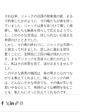
それ以来、ジャックの日課の朝食後の庭、まる
で約束したかのように、その蟻たちが彼を待っ
ていました。ジャックは鼻を近づけて優しく挨
拶し、蟻たちも触覚を揺らして応えるようでし
た。この小さな交流は、信じられない心温まる
奇跡のひとときでした。
しかし、その春の終わりに、ジャックは天国へ
と旅立って行きました。悲しみに暮れる翌日、
驚くことに、玄関先に三匹の蟻が現れたので
す。まるでジャックを見送りに来たかのよう
に。私はその光景を見て、涙が止まりませんで
した。
この小さな真実の物語は、命の尊さと心のつな
がりを教えてくれました。蟻とジャックの絆
は、どんなに小さな存在でも、その魂が互いを
思いやる心として、奇跡のような瞬間を生むこ
とを、私たちにそっと伝えてくれるのです。