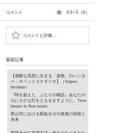
コメント
0.0 / 5（0）
『時を超えた、ふたりの
郡山市における
コメントと評価...
物語』あなたの心に小さ
ロ推進の現状と
な灯をともせますよう
に。Time began to flow again
最新記事
【過酷な高原に生きる「虚無」のハンタ
ー：チベットスナギツネ】（Vulpes
ferrilata）
『時を超えた、ふたりの物語』あなたの
心に小さな灯をともせますように。Time
began to flow again
郡山市における殺処分ゼロ推進の現状と
未来
殺処分ゼロ支援方法：命をつなぐあなた