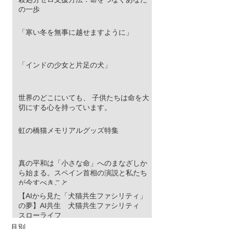
の一歩
「寒い冬を無事に越せますように」
「インドの少女と片足の犬」
世界のどこにいても、 子供たちは命を大
切にする心を持っています。
虹の橋猫メモリアルグッズ特集
真の平和は「小さな命」へのまなざしか
ら始まる。スペイン首相の演説と私たち
が今すべきこと
【AIから見た「犬猫共生ファシリティ」
の夢】AI共生 犬猫共生ファシリティ
スローライフ
月別