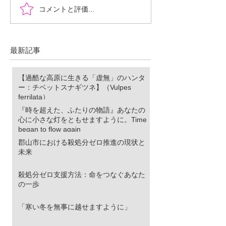
『時を超えた、ふたりの
郡山市における
コメントと評価...
物語』あなたの心に小さ
ロ推進の現状と
な灯をともせますよう
に。Time began to flow again
最新記事
【過酷な高原に生きる「虚無」のハンタ
ー：チベットスナギツネ】（Vulpes
ferrilata）
『時を超えた、ふたりの物語』あなたの
心に小さな灯をともせますように。Time
began to flow again
郡山市における殺処分ゼロ推進の現状と
未来
殺処分ゼロ支援方法：命をつなぐあなた
の一歩
「寒い冬を無事に越せますように」