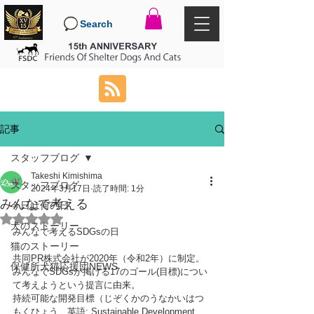
Search
記事
スタッフブログ
Takeshi Kimishima
スタッフブログ
2024年3月17日
読了時間: 1分
みんなで考える
今日は何の日
5つ星のうちNaNと評価されています。
犬のストーリー
みんなで考えるSDGsの日
猫のストーリー
共同PR株式会社が2020年（令和2年）に制定。
保健所犬猫応援団NEWS
みんなでSDGsが掲げる17のゴール(目標)につい
て考えようという提言に由来。
持続可能な開発目標（じぞくかのうなかいはつ
もくひょう、英語: Sustainable Development 