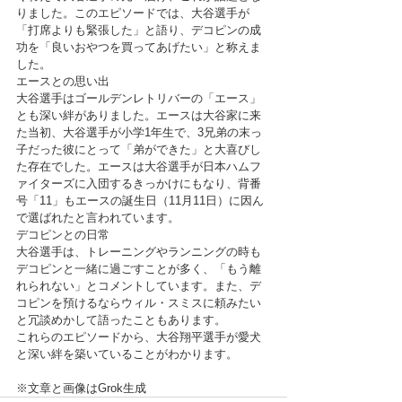
りました。このエピソードでは、大谷選手が
「打席よりも緊張した」と語り、デコピンの成
功を「良いおやつを買ってあげたい」と称えま
した。
エースとの思い出　
大谷選手はゴールデンレトリバーの「エース」
とも深い絆がありました。エースは大谷家に来
た当初、大谷選手が小学1年生で、3兄弟の末っ
子だった彼にとって「弟ができた」と大喜びし
た存在でした。エースは大谷選手が日本ハムフ
ァイターズに入団するきっかけにもなり、背番
号「11」もエースの誕生日（11月11日）に因ん
で選ばれたと言われています。
デコピンとの日常
大谷選手は、トレーニングやランニングの時も
デコピンと一緒に過ごすことが多く、「もう離
れられない」とコメントしています。また、デ
コピンを預けるならウィル・スミスに頼みたい
と冗談めかして語ったこともあります。
これらのエピソードから、大谷翔平選手が愛犬
と深い絆を築いていることがわかります。
※文章と画像はGrok生成