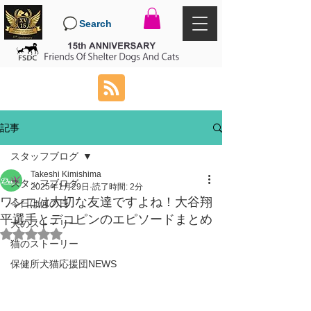
Search
記事
スタッフブログ
Takeshi Kimishima
スタッフブログ
2025年1月29日
読了時間: 2分
ワンコは大切な友達ですよね！大谷翔
今日は何の日
平選手とデコピンのエピソードまとめ
犬のストーリー
5つ星のうちNaNと評価されています。
猫のストーリー
保健所犬猫応援団NEWS