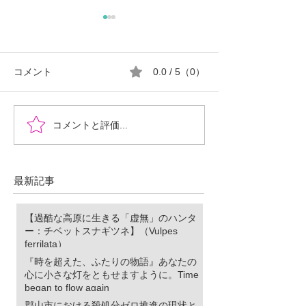
コメント
0.0 / 5（0）
『時を超えた、ふたりの
郡山市における
コメントと評価...
物語』あなたの心に小さ
ロ推進の現状と
な灯をともせますよう
に。Time began to flow again
最新記事
【過酷な高原に生きる「虚無」のハンタ
ー：チベットスナギツネ】（Vulpes
ferrilata）
『時を超えた、ふたりの物語』あなたの
心に小さな灯をともせますように。Time
began to flow again
郡山市における殺処分ゼロ推進の現状と