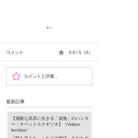
コメント
0.0 / 5（0）
『時を超えた、ふたりの
郡山市における
コメントと評価...
物語』あなたの心に小さ
ロ推進の現状と
な灯をともせますよう
に。Time began to flow again
最新記事
【過酷な高原に生きる「虚無」のハンタ
ー：チベットスナギツネ】（Vulpes
ferrilata）
『時を超えた、ふたりの物語』あなたの