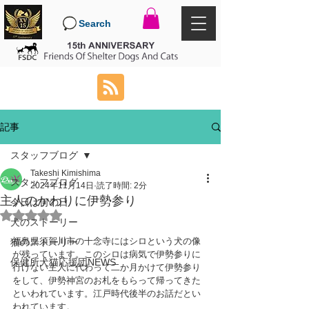
Search
記事
スタッフブログ
Takeshi Kimishima
スタッフブログ
2024年11月14日
読了時間: 2分
主人のかわりに伊勢参り
今日は何の日
5つ星のうちNaNと評価されています。
犬のストーリー
福島県須賀川市の十念寺にはシロという犬の像
猫のストーリー
が残っています。このシロは病気で伊勢参りに
保健所犬猫応援団NEWS
行けない主人に代わって二か月かけて伊勢参り
をして、伊勢神宮のお札をもらって帰ってきた
といわれています。江戸時代後半のお話だとい
われています。