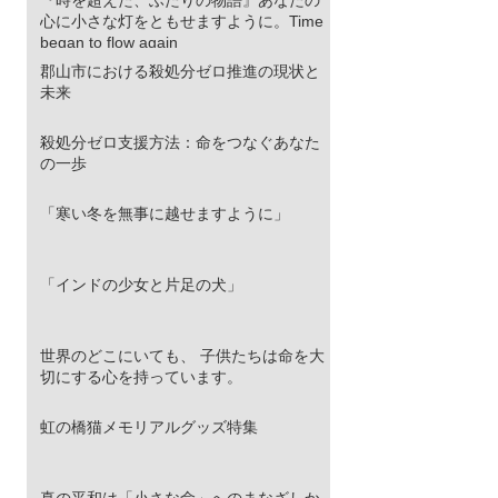
心に小さな灯をともせますように。Time
began to flow again
郡山市における殺処分ゼロ推進の現状と
未来
殺処分ゼロ支援方法：命をつなぐあなた
の一歩
「寒い冬を無事に越せますように」
「インドの少女と片足の犬」
世界のどこにいても、 子供たちは命を大
切にする心を持っています。
虹の橋猫メモリアルグッズ特集
真の平和は「小さな命」へのまなざしか