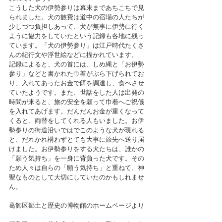
こうした犬の伊勢参りは幕末まであちこちで見
られました。犬の旅費は道中の宿場の人たちが
少しづつ負担しあって、犬が無事に伊勢に行く
ように協力をしていたという記録も各地に残っ
ています。「犬の伊勢参り」は江戸時代たくさ
んの紀行文や浮世絵などに描かれています。
記録によると、犬の首には、しめ縄と「お伊勢
参り」などと書かれた巾着がぶら下げられてお
り、入れてあったお金で餌を調達し、食べさせ
ていたようです。また、世話をした人は出発の
時間が来ると、旅の安全を願って巾着へご祝儀
を入れてあげます。だんだんお金が重くなって
くると、両替をしてくれる人もいました。お伊
勢参りの街道沿いではでこのような犬が現れる
と、だれかれ構わずとても大事に旅先へ送り届
けました。お伊勢参りをする犬たちは、誰かの
「願う気持ち」を一身に背負った犬です。その
ため人々は自らの「願う気持ち」と重ねて、神
聖なものとして大切にしていたのかもしれませ
ん。
葛飾区郷土と歴史の博物館のホームページより