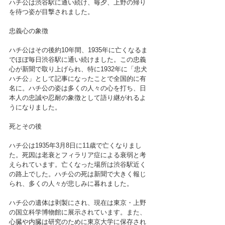
ハチ公は渋谷駅に通い続け、毎夕、上野の帰り
を待つ姿が目撃されました。
忠義心の象徴
ハチ公はその後約10年間、1935年に亡くなるま
でほぼ毎日渋谷駅に通い続けました。この忠義
心が新聞で取り上げられ、特に1932年に「忠犬
ハチ公」として記事になったことで全国的に有
名に。ハチ公の姿は多くの人々の心を打ち、日
本人の忠誠や忍耐の象徴として語り継がれるよ
うになりました。
死とその後
ハチ公は1935年3月8日に11歳で亡くなりまし
た。死因は老衰とフィラリア症による衰弱と考
えられています。亡くなった場所は渋谷駅近く
の路上でした。ハチ公の死は新聞で大きく報じ
られ、多くの人々が悲しみに暮れました。
ハチ公の遺体は剥製にされ、現在は東京・上野
の国立科学博物館に展示されています。また、
心臓や内臓は研究のために東京大学に保存され