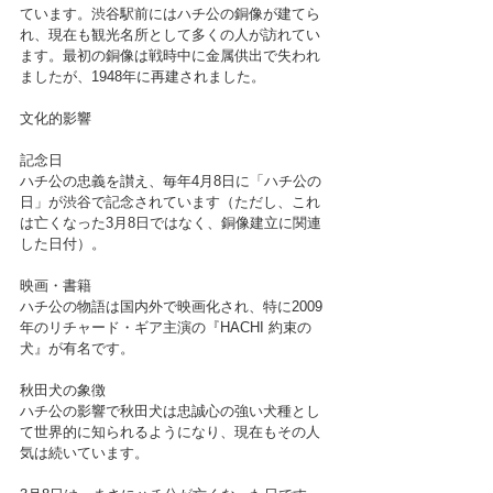
ています。渋谷駅前にはハチ公の銅像が建てら
れ、現在も観光名所として多くの人が訪れてい
ます。最初の銅像は戦時中に金属供出で失われ
ましたが、1948年に再建されました。
文化的影響
記念日
ハチ公の忠義を讃え、毎年4月8日に「ハチ公の
日」が渋谷で記念されています（ただし、これ
は亡くなった3月8日ではなく、銅像建立に関連
した日付）。
映画・書籍
ハチ公の物語は国内外で映画化され、特に2009
年のリチャード・ギア主演の『HACHI 約束の
犬』が有名です。
秋田犬の象徴
ハチ公の影響で秋田犬は忠誠心の強い犬種とし
て世界的に知られるようになり、現在もその人
気は続いています。