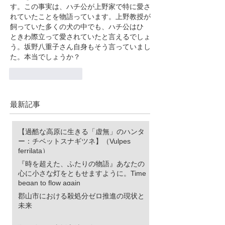
す。この事実は、ハチ公が上野家で特に愛さ
れていたことを物語っています。上野教授が
飼っていた多くの犬の中でも、ハチ公はひ
ときわ際立って愛されていたと言えるでしょ
う。坂野八重子さん自身もそう言っていまし
た。本当でしょうか？
いいね！
返信
最新記事
【過酷な高原に生きる「虚無」のハンタ
ー：チベットスナギツネ】（Vulpes
ferrilata）
『時を超えた、ふたりの物語』あなたの
心に小さな灯をともせますように。Time
began to flow again
郡山市における殺処分ゼロ推進の現状と
未来