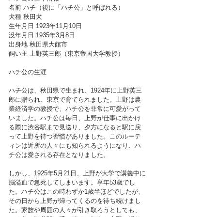
名前 ハチ（後に「ハチ公」と呼ばれる）
犬種 秋田犬
生年月日 1923年11月10日
没年月日 1935年3月8日
出身地 秋田県大館市
飼い主 上野英三郎（東京帝国大学教授）
ハチ公の生涯
ハチ公は、秋田県で生まれ、1924年に上野英三
郎に贈られ、東京で育てられました。上野は農
業経済学の教授で、ハチ公を非常に可愛がって
いました。ハチ公は毎日、上野が仕事に出かけ
る際に渋谷駅まで見送り、夕方になると駅に戻
って上野を待つ習慣がありました。このルーテ
ィンは近所の人々にも知られるようになり、ハ
チ公は愛される存在となりました。
しかし、1925年5月21日、上野が大学で講義中に
脳溢血で急死してしまいます。享年53歳でし
た。ハチ公はこの時わずか1歳半ほどでしたが、
その日から上野が帰ってくるのを待ち続けまし
た。家族や周囲の人々が引き取ろうとしても、