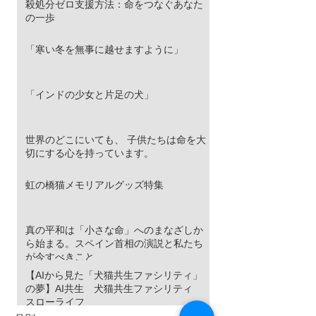
殺処分ゼロ支援方法：命をつなぐあなた
の一歩
「寒い冬を無事に越せますように」
「インドの少女と片足の犬」
世界のどこにいても、 子供たちは命を大
切にする心を持っています。
虹の橋猫メモリアルグッズ特集
真の平和は「小さな命」へのまなざしか
ら始まる。スペイン首相の演説と私たち
が今すべきこと
【AIから見た「犬猫共生ファシリティ」
の夢】AI共生 犬猫共生ファシリティ
スローライフ