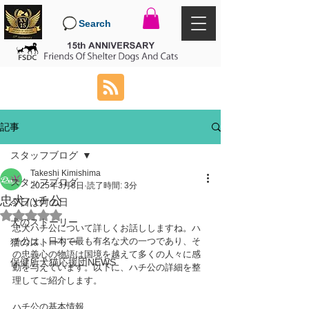
Search
記事
スタッフブログ
Takeshi Kimishima
スタッフブログ
2025年3月8日
読了時間: 3分
忠犬ハチ公
今日は何の日
5つ星のうちNaNと評価されています。
犬のストーリー
忠犬ハチ公について詳しくお話ししますね。ハ
チ公は、日本で最も有名な犬の一つであり、そ
猫のストーリー
の忠義心の物語は国境を越えて多くの人々に感
保健所犬猫応援団NEWS
動を与えています。以下に、ハチ公の詳細を整
理してご紹介します。
ハチ公の基本情報