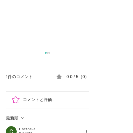
1件のコメント
0.0 / 5（0）
『時を超えた、ふたりの
郡山市における
コメントと評価...
物語』あなたの心に小さ
ロ推進の現状と
な灯をともせますよう
最新順
に。Time began to flow again
Светлана