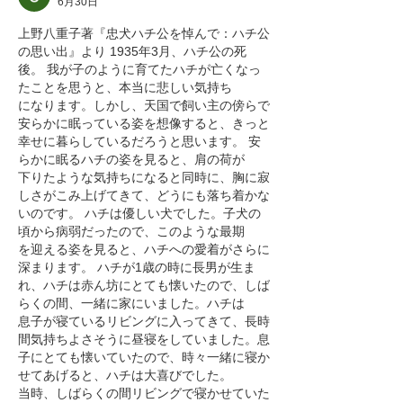
6月30日
上野八重子著『忠犬ハチ公を悼んで：ハチ公
の思い出』より 1935年3月、ハチ公の死
後。 我が子のように育てたハチが亡くなっ
たことを思うと、本当に悲しい気持ち
になります。しかし、天国で飼い主の傍らで
安らかに眠っている姿を想像すると、きっと
幸せに暮らしているだろうと思います。 安
らかに眠るハチの姿を見ると、肩の荷が
下りたような気持ちになると同時に、胸に寂
しさがこみ上げてきて、どうにも落ち着かな
いのです。 ハチは優しい犬でした。子犬の
頃から病弱だったので、このような最期
を迎える姿を見ると、ハチへの愛着がさらに
深まります。 ハチが1歳の時に長男が生ま
れ、ハチは赤ん坊にとても懐いたので、しば
らくの間、一緒に家にいました。ハチは
息子が寝ているリビングに入ってきて、長時
間気持ちよさそうに昼寝をしていました。息
子にとても懐いていたので、時々一緒に寝か
せてあげると、ハチは大喜びでした。
当時、しばらくの間リビングで寝かせていた