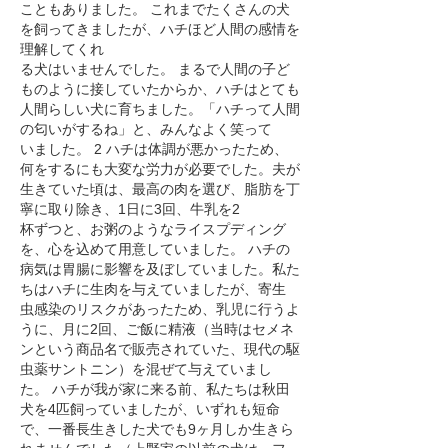
こともありました。 これまでたくさんの犬
を飼ってきましたが、ハチほど人間の感情を
理解してくれ
る犬はいませんでした。 まるで人間の子ど
ものように接していたからか、ハチはとても
人間らしい犬に育ちました。「ハチって人間
の匂いがするね」と、みんなよく笑って
いました。 2 ハチは体調が悪かったため、
何をするにも大変な労力が必要でした。夫が
生きていた頃は、最高の肉を選び、脂肪を丁
寧に取り除き、1日に3回、牛乳を2
杯ずつと、お粥のようなライスプディング
を、心を込めて用意していました。 ハチの
病気は胃腸に影響を及ぼしていました。私た
ちはハチに生肉を与えていましたが、寄生
虫感染のリスクがあったため、乳児に行うよ
うに、月に2回、ご飯に精液（当時はセメネ
ンという商品名で販売されていた、現代の駆
虫薬サントニン）を混ぜて与えていまし
た。 ハチが我が家に来る前、私たちは秋田
犬を4匹飼っていましたが、いずれも短命
で、一番長生きした犬でも9ヶ月しか生きら