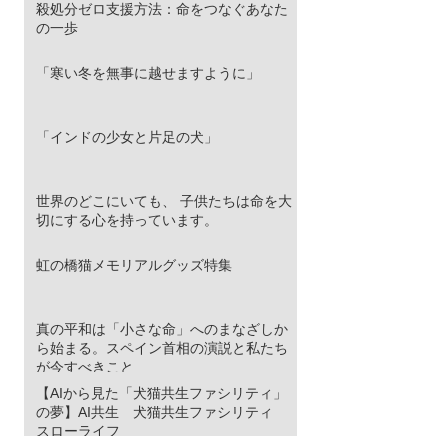
殺処分ゼロ支援方法：命をつなぐあなた
の一歩
「寒い冬を無事に越せますように」
「インドの少女と片足の犬」
世界のどこにいても、 子供たちは命を大
切にする心を持っています。
虹の橋猫メモリアルグッズ特集
真の平和は「小さな命」へのまなざしか
ら始まる。スペイン首相の演説と私たち
が今すべきこと
【AIから見た「犬猫共生ファシリティ」
の夢】AI共生 犬猫共生ファシリティ
スローライフ