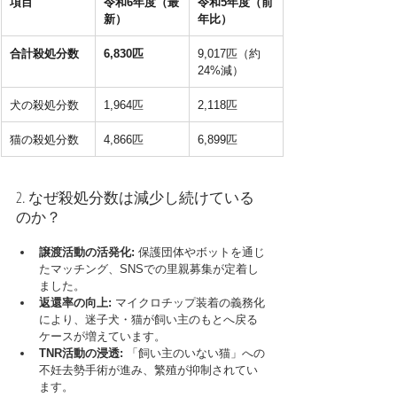
項目
令和6年度（最
令和5年度（前
新）
年比）
合計殺処分数
6,830匹
9,017匹（約
24%減）
犬の殺処分数
1,964匹
2,118匹
猫の殺処分数
4,866匹
6,899匹
2. なぜ殺処分数は減少し続けている
のか？
譲渡活動の活発化:
 保護団体やボットを通じ
たマッチング、SNSでの里親募集が定着し
ました。
返還率の向上:
 マイクロチップ装着の義務化
により、迷子犬・猫が飼い主のもとへ戻る
ケースが増えています。
TNR活動の浸透:
 「飼い主のいない猫」への
不妊去勢手術が進み、繁殖が抑制されてい
ます。