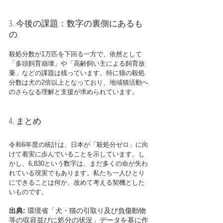
3. 今後の課題：数字の裏側にあるも
の
殺処分数が1万匹を下回る一方で、依然として
「多頭飼育崩壊」や「高齢飼い主による飼育放
棄」などの課題は残っています。特に猫の殺処
分数は犬の2倍以上となっており、地域猫活動へ
のさらなる理解と支援が求められています。
4. まとめ
令和6年度の統計は、日本が「殺処分ゼロ」に向
けて着実に歩んでいることを示しています。し
かし、6,830という数字は、まだ多くの命が失わ
れている現実でもあります。私たち一人ひとり
にできることは何か、改めて考える契機とした
いものです。
出典:
 環境省「犬・猫の引取り及び負傷動物
等の収容並びに処分の状況」データを基に作