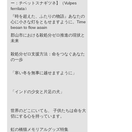
ー：チベットスナギツネ】（Vulpes
ferrilata）
『時を超えた、ふたりの物語』あなたの
心に小さな灯をともせますように。Time
began to flow again
郡山市における殺処分ゼロ推進の現状と
未来
殺処分ゼロ支援方法：命をつなぐあなた
の一歩
「寒い冬を無事に越せますように」
「インドの少女と片足の犬」
世界のどこにいても、 子供たちは命を大
切にする心を持っています。
虹の橋猫メモリアルグッズ特集