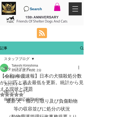
Search
記事
スタッフブログ
Takeshi Kimishima
スタッフブログ
3月2日
読了時間: 2分
【令和6年度速報】日本の犬猫殺処分数
今日は何の日
が6,830匹と過去最低を更新。統計から見
犬のストーリー
える現状と課題
猫のストーリー
5つ星のうちNaNと評価されています。
保健所犬猫応援団NEWS
最新 犬・猫の引取り及び負傷動物
等の収容並びに処分の状況
（動物愛護管理行政事務提要より