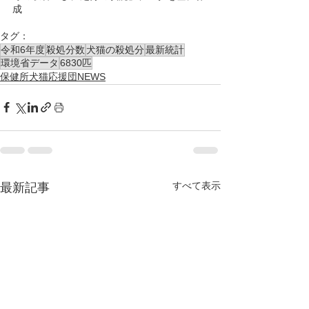
成
タグ：
令和6年度
殺処分数
犬猫の殺処分
最新統計
環境省データ
6830匹
保健所犬猫応援団NEWS
すべて表示
最新記事