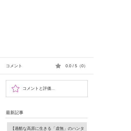
コメント
0.0 / 5（0）
コメントと評価...
令和5年（2023年4月1日～2024年3月
最新記事
31日）の日本における犬猫の殺処
分数について
【過酷な高原に生きる「虚無」のハンタ