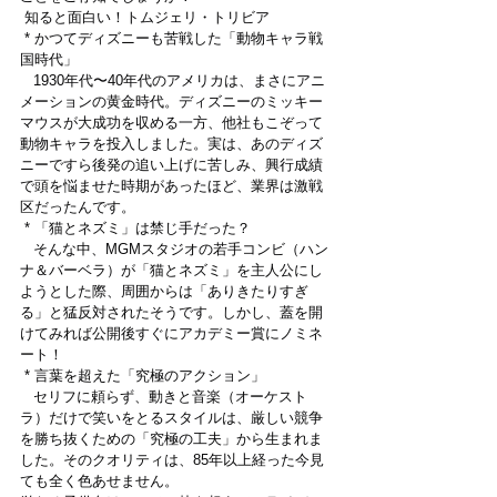
 知ると面白い！トムジェリ・トリビア
 * かつてディズニーも苦戦した「動物キャラ戦
国時代」
   1930年代〜40年代のアメリカは、まさにアニ
メーションの黄金時代。ディズニーのミッキー
マウスが大成功を収める一方、他社もこぞって
動物キャラを投入しました。実は、あのディズ
ニーですら後発の追い上げに苦しみ、興行成績
で頭を悩ませた時期があったほど、業界は激戦
区だったんです。
 * 「猫とネズミ」は禁じ手だった？
   そんな中、MGMスタジオの若手コンビ（ハン
ナ＆バーベラ）が「猫とネズミ」を主人公にし
ようとした際、周囲からは「ありきたりすぎ
る」と猛反対されたそうです。しかし、蓋を開
けてみれば公開後すぐにアカデミー賞にノミネ
ート！
 * 言葉を超えた「究極のアクション」
   セリフに頼らず、動きと音楽（オーケスト
ラ）だけで笑いをとるスタイルは、厳しい競争
を勝ち抜くための「究極の工夫」から生まれま
した。そのクオリティは、85年以上経った今見
ても全く色あせません。