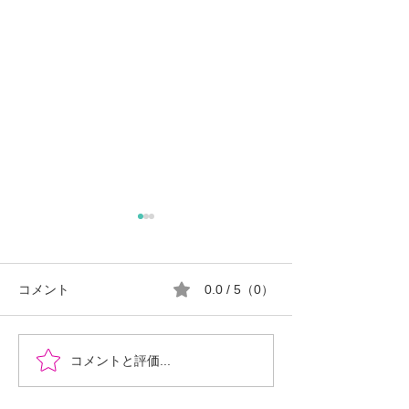
コメント
0.0 / 5（0）
『時を超えた、ふたりの
郡山市における
コメントと評価...
物語』あなたの心に小さ
ロ推進の現状と