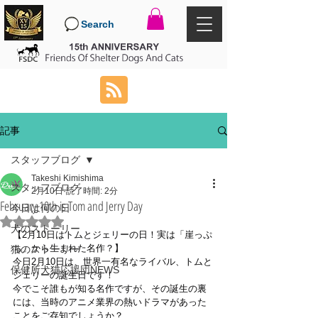
Search
記事
スタッフブログ
Takeshi Kimishima
スタッフブログ
2月10日
読了時間: 2分
February 10th is Tom and Jerry Day
今日は何の日
5つ星のうちNaNと評価されています。
犬のストーリー
【2月10日はトムとジェリーの日！実は「崖っぷ
ち」から生まれた名作？】
猫のストーリー
今日2月10日は、世界一有名なライバル、トムと
保健所犬猫応援団NEWS
ジェリーの誕生日です！
今でこそ誰もが知る名作ですが、その誕生の裏
には、当時のアニメ業界の熱いドラマがあった
ことをご存知でしょうか？