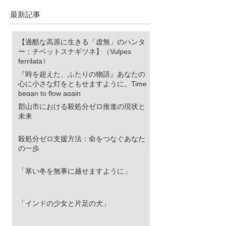
な灯をともせますよう
に。Time began to flow again
最新記事
【過酷な高原に生きる「虚無」のハンタ
ー：チベットスナギツネ】（Vulpes
ferrilata）
『時を超えた、ふたりの物語』あなたの
心に小さな灯をともせますように。Time
began to flow again
郡山市における殺処分ゼロ推進の現状と
未来
殺処分ゼロ支援方法：命をつなぐあなた
の一歩
「寒い冬を無事に越せますように」
「インドの少女と片足の犬」