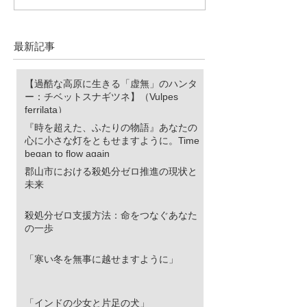
供たちは命を大切にする
へのまなざしか
心を持っています。
る。スペイン首
と私たちが今す
最新記事
【過酷な高原に生きる「虚無」のハンタ
ー：チベットスナギツネ】（Vulpes
ferrilata）
『時を超えた、ふたりの物語』あなたの
心に小さな灯をともせますように。Time
began to flow again
郡山市における殺処分ゼロ推進の現状と
未来
殺処分ゼロ支援方法：命をつなぐあなた
の一歩
「寒い冬を無事に越せますように」
「インドの少女と片足の犬」