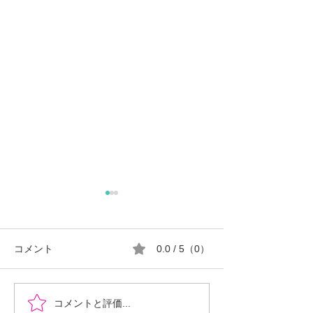
コメント
0.0 / 5（0）
世界のどこにいても、 子
真の平和は「小
コメントと評価...