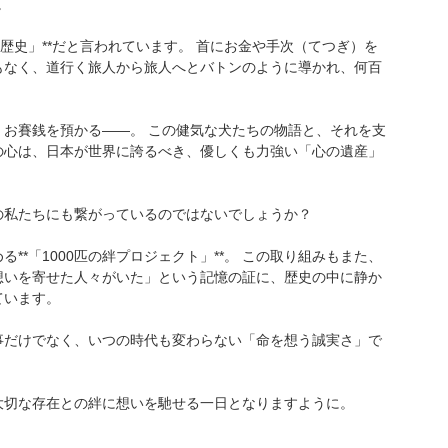
。
歴史」**だと言われています。 首にお金や手次（てつぎ）を
もなく、道行く旅人から旅人へとバトンのように導かれ、何百
、お賽銭を預かる――。 この健気な犬たちの物語と、それを支
の心は、日本が世界に誇るべき、優しくも力強い「心の遺産」
の私たちにも繋がっているのではないでしょうか？
**「1000匹の絆プロジェクト」**。 この取り組みもまた、
想いを寄せた人々がいた」という記憶の証に、歴史の中に静か
ています。
事だけでなく、いつの時代も変わらない「命を想う誠実さ」で
大切な存在との絆に想いを馳せる一日となりますように。