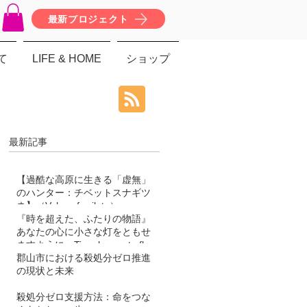
最新プロジェクト
て
LIFE & HOME
ショップ
最新記事
【過酷な高原に生きる「虚無」
のハンター：チベットスナギツ
ネ】（Vulpes ferrilata）
『時を超えた、ふたりの物語』
あなたの心に小さな灯をともせ
ますように。Time began to flow
again
郡山市における殺処分ゼロ推進
の現状と未来
殺処分ゼロ支援方法：命をつな