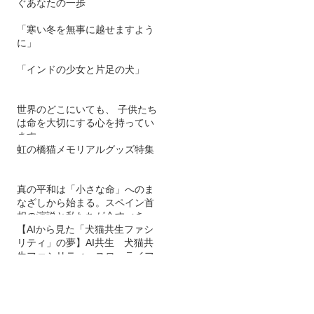
ぐあなたの一歩
「寒い冬を無事に越せますよう
に」
「インドの少女と片足の犬」
世界のどこにいても、 子供たち
は命を大切にする心を持ってい
ます。
虹の橋猫メモリアルグッズ特集
真の平和は「小さな命」へのま
なざしから始まる。スペイン首
相の演説と私たちが今すべきこ
と
【AIから見た「犬猫共生ファシ
リティ」の夢】AI共生 犬猫共
生ファシリティ スローライフ