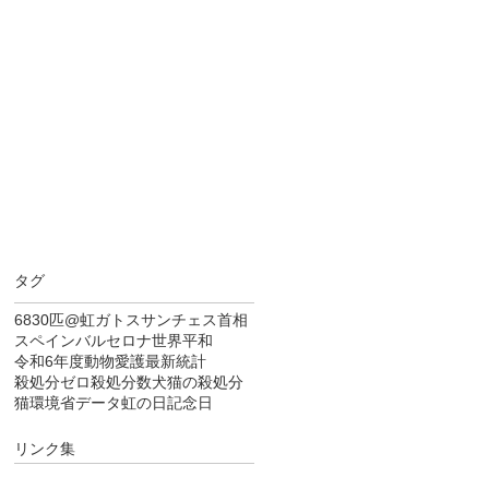
タグ
6830匹
@虹
ガトス
サンチェス首相
スペイン
バルセロナ
世界平和
令和6年度
動物愛護
最新統計
殺処分ゼロ
殺処分数
犬猫の殺処分
猫
環境省データ
虹の日
記念日
リンク集