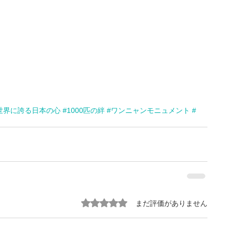
世界に誇る日本の心
#1000匹の絆
#ワンニャンモニュメント
#
5つ星のうち0と評価されています。
まだ評価がありません