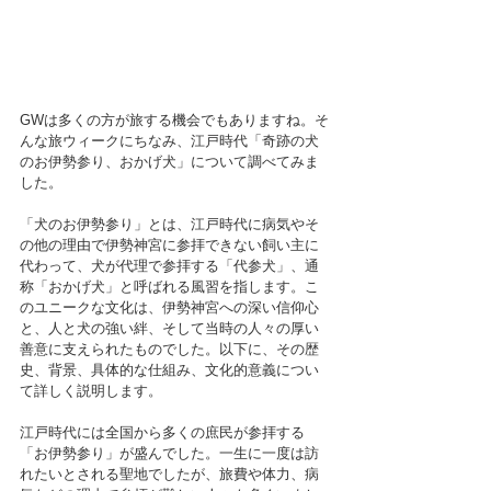
GWは多くの方が旅する機会でもありますね。そ
んな旅ウィークにちなみ、江戸時代「奇跡の犬
のお伊勢参り、おかげ犬」について調べてみま
した。
「犬のお伊勢参り」とは、江戸時代に病気やそ
の他の理由で伊勢神宮に参拝できない飼い主に
代わって、犬が代理で参拝する「代参犬」、通
称「おかげ犬」と呼ばれる風習を指します。こ
のユニークな文化は、伊勢神宮への深い信仰心
と、人と犬の強い絆、そして当時の人々の厚い
善意に支えられたものでした。以下に、その歴
史、背景、具体的な仕組み、文化的意義につい
て詳しく説明します。
江戸時代には全国から多くの庶民が参拝する
「お伊勢参り」が盛んでした。一生に一度は訪
れたいとされる聖地でしたが、旅費や体力、病