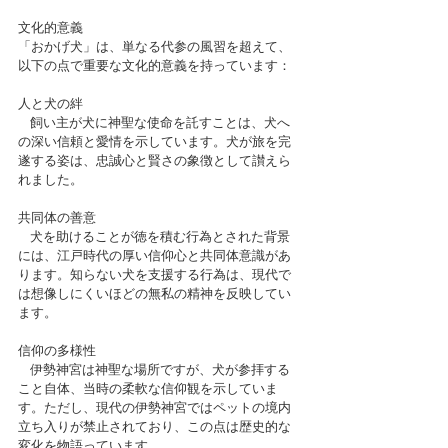
文化的意義
「おかげ犬」は、単なる代参の風習を超えて、
以下の点で重要な文化的意義を持っています：
人と犬の絆
   飼い主が犬に神聖な使命を託すことは、犬へ
の深い信頼と愛情を示しています。犬が旅を完
遂する姿は、忠誠心と賢さの象徴として讃えら
れました。
共同体の善意
   犬を助けることが徳を積む行為とされた背景
には、江戸時代の厚い信仰心と共同体意識があ
ります。知らない犬を支援する行為は、現代で
は想像しにくいほどの無私の精神を反映してい
ます。
信仰の多様性
   伊勢神宮は神聖な場所ですが、犬が参拝する
こと自体、当時の柔軟な信仰観を示していま
す。ただし、現代の伊勢神宮ではペットの境内
立ち入りが禁止されており、この点は歴史的な
変化を物語っています。