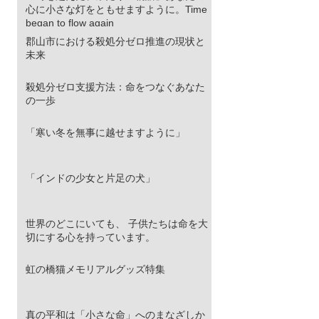
心に小さな灯をともせますように。Time
began to flow again
郡山市における殺処分ゼロ推進の現状と
未来
殺処分ゼロ支援方法：命をつなぐあなた
の一歩
「寒い冬を無事に越せますように」
「インドの少女と片足の犬」
世界のどこにいても、 子供たちは命を大
切にする心を持っています。
虹の橋猫メモリアルグッズ特集
真の平和は「小さな命」へのまなざしか