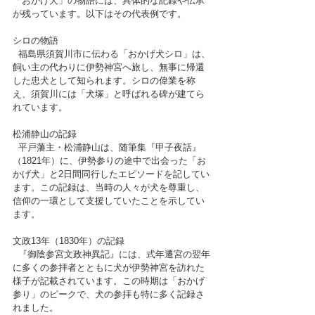
「おかげ犬」の物語には、具体的な記録や伝承
が残っています。以下はその代表例です。
シロの物語
  福島県須賀川市に伝わる「おかげ犬シロ」は、
飼い主の代わりに伊勢神宮へ旅し、無事に帰還
した忠犬として知られます。シロの偉業を称
え、須賀川には「犬塚」と呼ばれる碑が建てら
れています。
松浦静山の記録
  平戸藩主・松浦静山は、随筆集『甲子夜話』
（1821年）に、伊勢参りの途中で出会った「お
かげ犬」と2日間同行したエピソードを記してい
ます。この記録は、当時の人々が犬を尊重し、
信仰の一環として支援していたことを示してい
ます。
文政13年（1830年）の記録
  『御陰参宮文政神異記』には、式年遷宮の翌年
に多くの参拝者とともに犬が伊勢神宮を訪れた
様子が記載されています。この時期は「おかげ
参り」のピークで、犬の参拝も特に多く記録さ
れました。