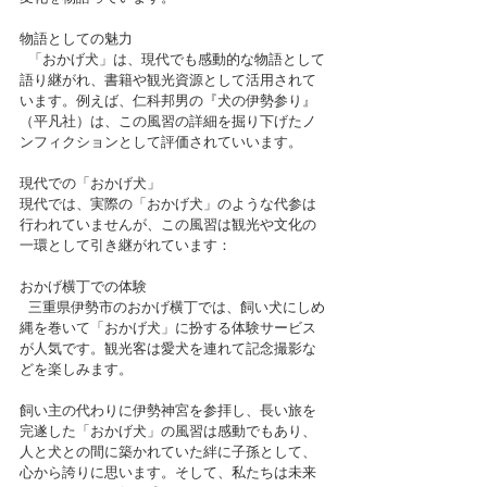
物語としての魅力
  「おかげ犬」は、現代でも感動的な物語として
語り継がれ、書籍や観光資源として活用されて
います。例えば、仁科邦男の『犬の伊勢参り』
（平凡社）は、この風習の詳細を掘り下げたノ
ンフィクションとして評価されていいます。
現代での「おかげ犬」
現代では、実際の「おかげ犬」のような代参は
行われていませんが、この風習は観光や文化の
一環として引き継がれています：
おかげ横丁での体験
  三重県伊勢市のおかげ横丁では、飼い犬にしめ
縄を巻いて「おかげ犬」に扮する体験サービス
が人気です。観光客は愛犬を連れて記念撮影な
どを楽しみます。
飼い主の代わりに伊勢神宮を参拝し、長い旅を
完遂した「おかげ犬」の風習は感動でもあり、
人と犬との間に築かれていた絆に子孫として、
心から誇りに思います。そして、私たちは未来