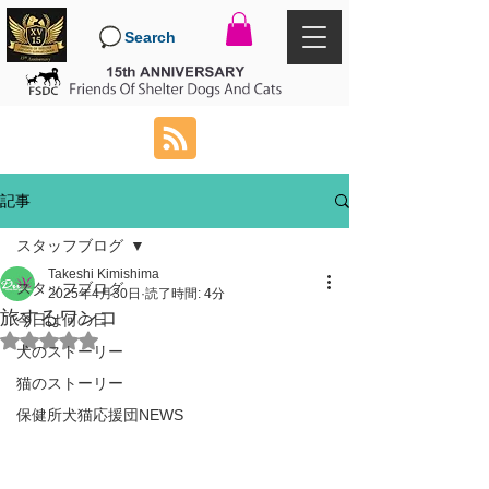
Search
記事
スタッフブログ
Takeshi Kimishima
スタッフブログ
2025年4月30日
読了時間: 4分
旅するワンコ
今日は何の日
5つ星のうちNaNと評価されています。
犬のストーリー
猫のストーリー
保健所犬猫応援団NEWS