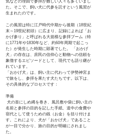
気などの理由で参拝が難しい人々も多くいまし
た。そこで、飼い犬に代参を託すという風習が
生まれたのです。
この風習は特に江戸時代中期から後期（18世紀
末～19世紀初頭）に広まり、記録によれば「お
かげ参り」と呼ばれる大規模な参拝ブーム（特
に1771年や1830年など、約60年周期で起こっ
た）が発生した時期に顕著でした。 「おかげ
犬」の存在は、庶民の信仰心と動物への信頼を
象徴するエピソードとして、現代でも語り継が
れています。
「おかげ犬」は、飼い主に代わって伊勢神宮ま
で旅をし、参拝を果たす犬たちです。以下は、
その具体的なプロセスです：
準備
 犬の首にしめ縄を巻き、風呂敷や袋に飼い主の
名前と参拝の目的を記した手紙、道中の食費や
宿代として使うための銭（お金）を括り付けま
す。これにより、犬が「おかげ犬」であること
が一目で分かり、旅の目的が明確にされまし
た。