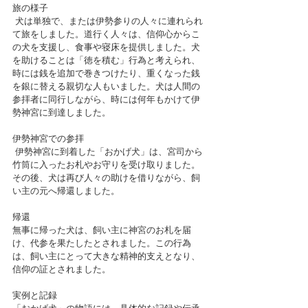
旅の様子
 犬は単独で、または伊勢参りの人々に連れられ
て旅をしました。道行く人々は、信仰心からこ
の犬を支援し、食事や寝床を提供しました。犬
を助けることは「徳を積む」行為と考えられ、
時には銭を追加で巻きつけたり、重くなった銭
を銀に替える親切な人もいました。犬は人間の
参拝者に同行しながら、時には何年もかけて伊
勢神宮に到達しました。
伊勢神宮での参拝
 伊勢神宮に到着した「おかげ犬」は、宮司から
竹筒に入ったお札やお守りを受け取りました。
その後、犬は再び人々の助けを借りながら、飼
い主の元へ帰還しました。
帰還
無事に帰った犬は、飼い主に神宮のお札を届
け、代参を果たしたとされました。この行為
は、飼い主にとって大きな精神的支えとなり、
信仰の証とされました。
実例と記録