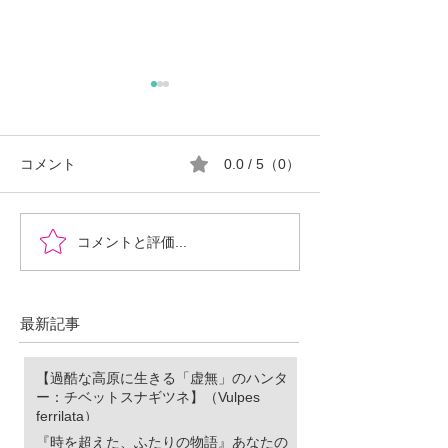
コメント
0.0 / 5（0）
『時を超えた、ふたりの
郡山市における
コメントと評価...
物語』あなたの心に小さ
ロ推進の現状と
な灯をともせますよう
に。Time began to flow again
最新記事
【過酷な高原に生きる「虚無」のハンタ
ー：チベットスナギツネ】（Vulpes
ferrilata）
『時を超えた、ふたりの物語』あなたの