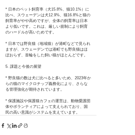
* 日本のペット飼育率（犬15.8%、猫10.1%）に
比べ、スウェーデンは犬12.9%、猫16.8%と猫の
飼育率がやや高めですが、全体の飼育率は日本
より低いです。これは、厳しい規制により飼育
のハードルが高いためです。
* 日本では野良猫（地域猫）が港町などで見られ
ますが、スウェーデンでは港町でも野良猫はほ
ぼおらず、首輪をした飼い猫がほとんどです。
5. 課題と今後の展望
* 野良猫の数は犬に比べると多いため、2023年か
らの猫のマイクロチップ義務化により、さらな
る管理強化が期待されています。
* 保護施設や保護猫カフェの運営は、動物愛護団
体やボランティアによって支えられており、国
民の高い意識がシステムを支えています。