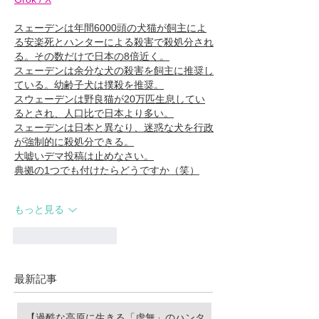
スェーデンは年間6000頭の犬猫が飼主によ
る安楽死とハンターによる殺害で殺処分され
る。その数だけで日本の8倍近く。
スェーデンは余分な犬の殺害を飼主に推奨し
ている。幼齢子犬は撲殺を推奨。
スウェーデンは野良猫が20万匹生息してい
るとされ、人口比で日本より多い。
スェーデンは日本と異なり、迷惑な犬を行政
が強制的に殺処分できる。
大嘘いデマ投稿は止めなさい。
典拠の1つでも付けたらどうですか（笑）
もっと見る
いいね！
返信
最新記事
【過酷な高原に生きる「虚無」のハンタ