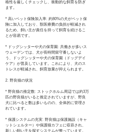
格性を厳しくチェックし、衝動的な飼育を防ぎ
ます。
* 高いペット保険加入率: 約80%の犬がペット保
険に加入しており、獣医療費の負担が軽減され
るため、飼い主が責任を持って飼育を続けるこ
とが容易です。
* ドッグシッターや犬の保育園: 共働きが多いス
ウェーデンでは、犬が長時間留守番しないよ
う、ドッグシッターや犬の保育園（ドッグデイ
ケア）が普及しています。これにより、犬のス
トレスが軽減され、飼育放棄が抑えられます。
2. 野良猫の状況
* 野良猫の推定数: ストックホルム周辺では約3万
匹の野良猫がいると推定されていますが、野良
犬に比べると数は多いものの、全体的に管理さ
れています。
* 保護システムの充実: 野良猫は保護施設（キャ
ットシェルター）や保護猫カフェに収容され、
新しい飼い主を探すシステムが整っています。