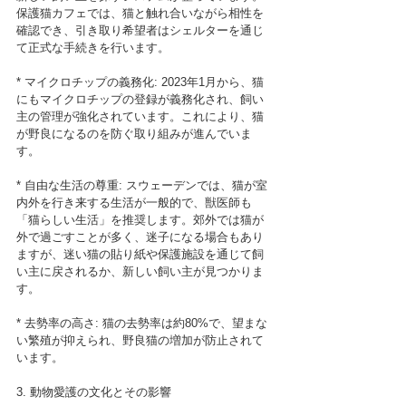
保護猫カフェでは、猫と触れ合いながら相性を
確認でき、引き取り希望者はシェルターを通じ
て正式な手続きを行います。
* マイクロチップの義務化: 2023年1月から、猫
にもマイクロチップの登録が義務化され、飼い
主の管理が強化されています。これにより、猫
が野良になるのを防ぐ取り組みが進んでいま
す。
* 自由な生活の尊重: スウェーデンでは、猫が室
内外を行き来する生活が一般的で、獣医師も
「猫らしい生活」を推奨します。郊外では猫が
外で過ごすことが多く、迷子になる場合もあり
ますが、迷い猫の貼り紙や保護施設を通じて飼
い主に戻されるか、新しい飼い主が見つかりま
す。
* 去勢率の高さ: 猫の去勢率は約80%で、望まな
い繁殖が抑えられ、野良猫の増加が防止されて
います。
3. 動物愛護の文化とその影響