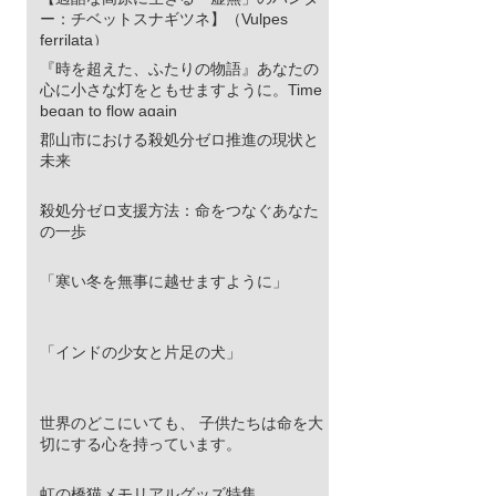
ー：チベットスナギツネ】（Vulpes
ferrilata）
『時を超えた、ふたりの物語』あなたの
心に小さな灯をともせますように。Time
began to flow again
郡山市における殺処分ゼロ推進の現状と
未来
殺処分ゼロ支援方法：命をつなぐあなた
の一歩
「寒い冬を無事に越せますように」
「インドの少女と片足の犬」
世界のどこにいても、 子供たちは命を大
切にする心を持っています。
虹の橋猫メモリアルグッズ特集