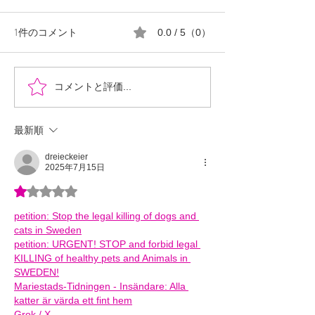
1件のコメント
0.0 / 5（0）
『時を超えた、ふたりの
郡山市における
コメントと評価...
物語』あなたの心に小さ
ロ推進の現状と
な灯をともせますよう
最新順
に。Time began to flow again
dreieckeier
2025年7月15日
5つ星のうち1と評価されています。
petition: Stop the legal killing of dogs and 
cats in Sweden
petition: URGENT! STOP and forbid legal 
KILLING of healthy pets and Animals in 
SWEDEN!
Mariestads-Tidningen - Insändare: Alla 
katter är värda ett fint hem
Grok / X