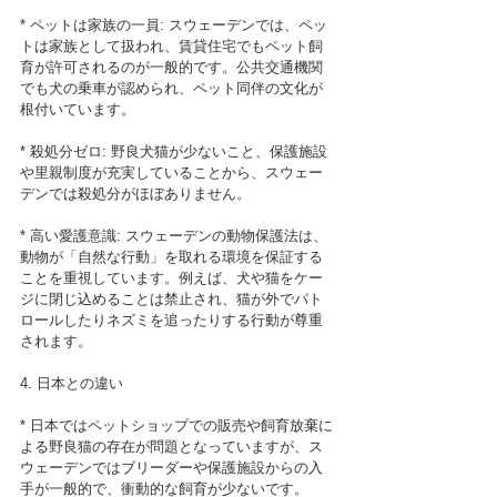
* ペットは家族の一員: スウェーデンでは、ペッ
トは家族として扱われ、賃貸住宅でもペット飼
育が許可されるのが一般的です。公共交通機関
でも犬の乗車が認められ、ペット同伴の文化が
根付いています。
* 殺処分ゼロ: 野良犬猫が少ないこと、保護施設
や里親制度が充実していることから、スウェー
デンでは殺処分がほぼありません。
* 高い愛護意識: スウェーデンの動物保護法は、
動物が「自然な行動」を取れる環境を保証する
ことを重視しています。例えば、犬や猫をケー
ジに閉じ込めることは禁止され、猫が外でパト
ロールしたりネズミを追ったりする行動が尊重
されます。
4. 日本との違い
* 日本ではペットショップでの販売や飼育放棄に
よる野良猫の存在が問題となっていますが、ス
ウェーデンではブリーダーや保護施設からの入
手が一般的で、衝動的な飼育が少ないです。