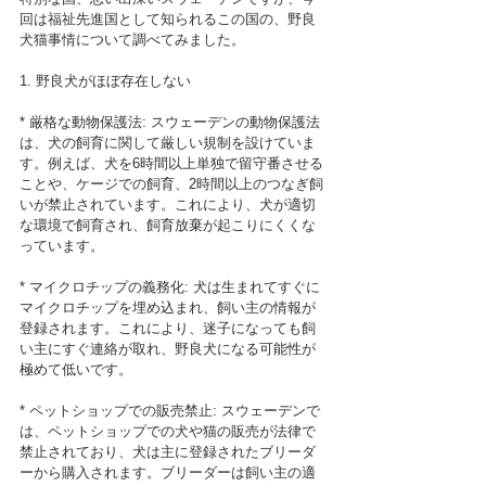
回は福祉先進国として知られるこの国の、野良
犬猫事情について調べてみました。
1. 野良犬がほぼ存在しない
* 厳格な動物保護法: スウェーデンの動物保護法
は、犬の飼育に関して厳しい規制を設けていま
す。例えば、犬を6時間以上単独で留守番させる
ことや、ケージでの飼育、2時間以上のつなぎ飼
いが禁止されています。これにより、犬が適切
な環境で飼育され、飼育放棄が起こりにくくな
っています。
* マイクロチップの義務化: 犬は生まれてすぐに
マイクロチップを埋め込まれ、飼い主の情報が
登録されます。これにより、迷子になっても飼
い主にすぐ連絡が取れ、野良犬になる可能性が
極めて低いです。
* ペットショップでの販売禁止: スウェーデンで
は、ペットショップでの犬や猫の販売が法律で
禁止されており、犬は主に登録されたブリーダ
ーから購入されます。ブリーダーは飼い主の適