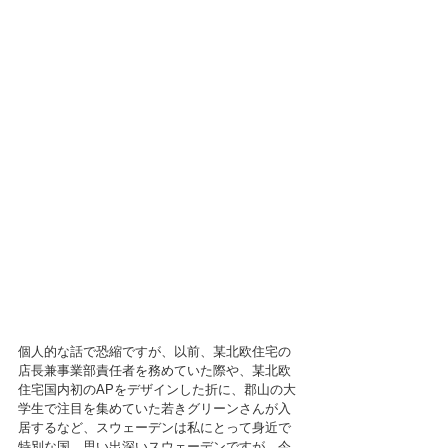
個人的な話で恐縮ですが、以前、某北欧住宅の
店長兼事業部責任者を務めていた際や、某北欧
住宅国内初のAPをデザインした折に、郡山の大
学生で注目を集めていた若きグリーンさんが入
居するなど、スウェーデンは私にとって身近で
特別な国、思い出深いスウェーデンですが、今