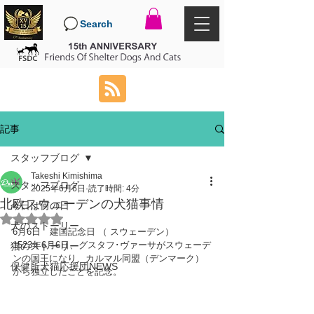
Search
記事
スタッフブログ
Takeshi Kimishima
スタッフブログ
2025年6月6日
読了時間: 4分
北欧スウェーデンの犬猫事情
今日は何の日
5つ星のうちNaNと評価されています。
犬のストーリー
6月6日　建国記念日 （ スウェーデン）
1523年6月6日、グスタフ･ヴァーサがスウェーデ
猫のストーリー
ンの国王になり、カルマル同盟（デンマーク）
保健所犬猫応援団NEWS
から独立したことを記念。